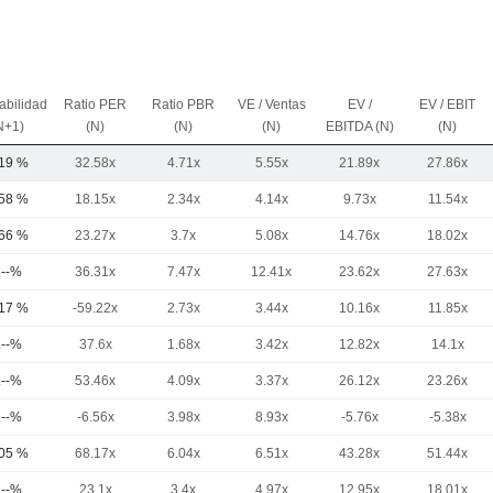
abilidad
Ratio PER
Ratio PBR
VE / Ventas
EV /
EV / EBIT
N+1)
(N)
(N)
(N)
EBITDA (N)
(N)
,19 %
32.58x
4.71x
5.55x
21.89x
27.86x
,58 %
18.15x
2.34x
4.14x
9.73x
11.54x
,66 %
23.27x
3.7x
5.08x
14.76x
18.02x
.--%
36.31x
7.47x
12.41x
23.62x
27.63x
,17 %
-59.22x
2.73x
3.44x
10.16x
11.85x
.--%
37.6x
1.68x
3.42x
12.82x
14.1x
.--%
53.46x
4.09x
3.37x
26.12x
23.26x
.--%
-6.56x
3.98x
8.93x
-5.76x
-5.38x
,05 %
68.17x
6.04x
6.51x
43.28x
51.44x
.--%
23.1x
3.4x
4.97x
12.95x
18.01x