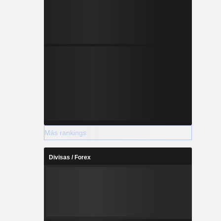
Más rankings
Divisas / Forex