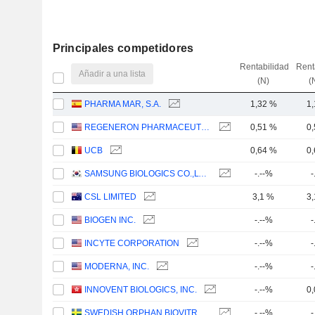
Principales competidores
Rentabilidad
Rent
Añadir a una lista
(N)
(
PHARMA MAR, S.A.
1,32 %
1
REGENERON PHARMACEUTICALS, INC.
0,51 %
0
UCB
0,64 %
0
SAMSUNG BIOLOGICS CO.,LTD.
-.--%
-
CSL LIMITED
3,1 %
3
BIOGEN INC.
-.--%
-
INCYTE CORPORATION
-.--%
-
MODERNA, INC.
-.--%
-
INNOVENT BIOLOGICS, INC.
-.--%
0
SWEDISH ORPHAN BIOVITRUM AB
-.--%
-