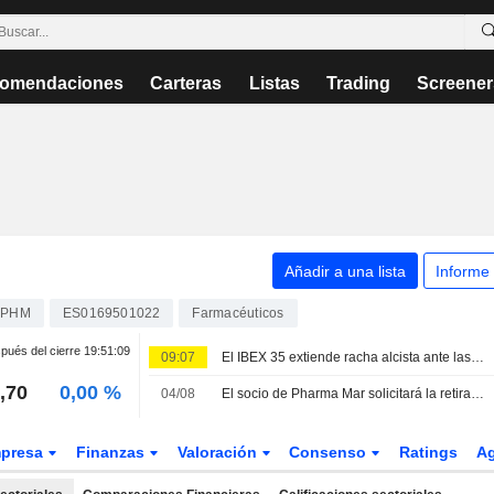
omendaciones
Carteras
Listas
Trading
Screener
Añadir a una lista
Informe
PHM
ES0169501022
Farmacéuticos
pués del cierre
19:51:09
09:07
El IBEX 35 extiende racha alcista ante las esperanzas de acuerdo entre EEUU e Irán
,70
0,00 %
04/08
El socio de Pharma Mar solicitará la retirada de la indicación para el cáncer de pulmón microcítico en recaída de la etiqueta de Zepzelca en EE. UU.
presa
Finanzas
Valoración
Consenso
Ratings
A