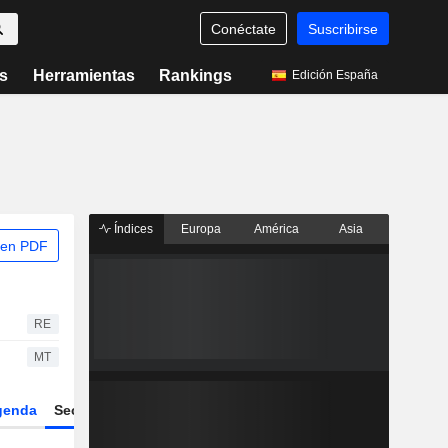
Conéctate
Suscribirse
s
Herramientas
Rankings
Edición España
Índices
Europa
América
Asia
 en PDF
RE
MT
genda
Sector
Derivados
ETFs