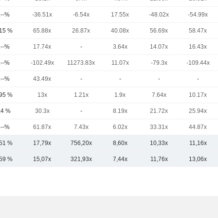
.--%
-36.51x
-6.54x
17.55x
-48.02x
-54.99x
,15 %
65.88x
26.87x
40.08x
56.69x
58.47x
.--%
17.74x
-
3.64x
14.07x
16.43x
.--%
-102.49x
11273.83x
11.07x
-79.3x
-109.44x
.--%
43.49x
-
-
-
-
,95 %
13x
1.21x
1.9x
7.64x
10.17x
,4 %
30.3x
-
8.19x
21.72x
25.94x
.--%
61.87x
7.43x
6.02x
33.31x
44.87x
,51 %
17,79x
756,20x
8,60x
10,33x
11,16x
,59 %
15,07x
321,93x
7,44x
11,76x
13,06x