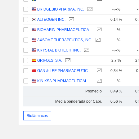
BRIDGEBIO PHARMA, INC.
-.--%
-
ALTEOGEN INC.
0,14 %
0
BIOMARIN PHARMACEUTICAL INC.
-.--%
-
AXSOME THERAPEUTICS, INC.
-.--%
-
KRYSTAL BIOTECH, INC.
-.--%
-
GRIFOLS, S.A.
2,7 %
2
GAN & LEE PHARMACEUTICALS.
0,34 %
0
KINIKSA PHARMACEUTICALS INTERNATIONAL, PLC
-.--%
-
Promedio
0,49 %
0
Media ponderada por Capi.
0,56 %
0
Biofármacos