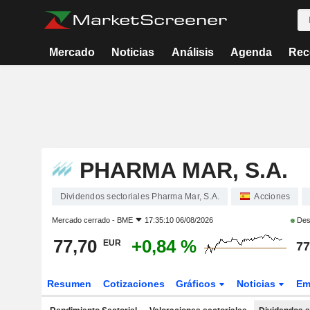
Mercado
Noticias
Análisis
Agenda
Rec
PHARMA MAR, S.A.
Dividendos sectoriales Pharma Mar, S.A.
Acciones
Mercado cerrado -
BME
17:35:10 06/08/2026
Des
77,70
+0,84 %
EUR
77
Resumen
Cotizaciones
Gráficos
Noticias
Em