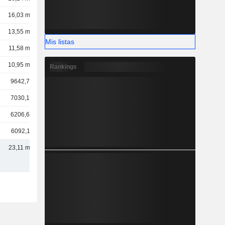
16,03 mil M
13,55 mil M
Mis listas
11,58 mil M
10,95 mil M
Rankings
9642,71 M
7030,19 M
6206,63 M
6092,11 M
23,11 mil M