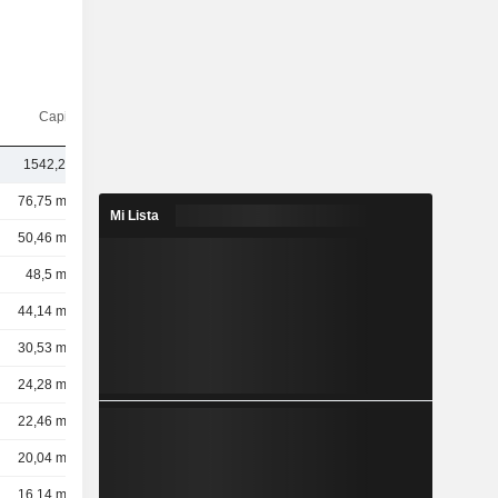
Capi.($)
1542,25 M
76,75 mil M
Mi Lista
50,46 mil M
48,5 mil M
44,14 mil M
30,53 mil M
24,28 mil M
22,46 mil M
20,04 mil M
16,14 mil M