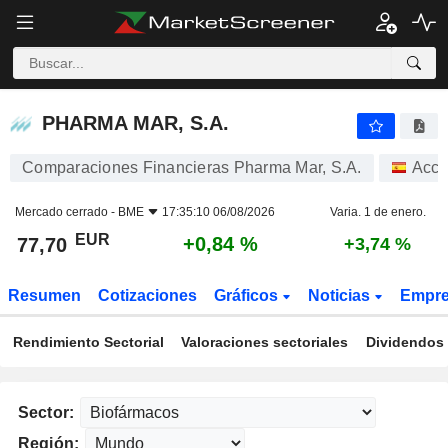
PHARMA MAR, S.A.
77,70
€
+0,84 %
PHARMA MAR, S.A.
Comparaciones Financieras Pharma Mar, S.A.
Acci
Mercado cerrado -
BME
17:35:10 06/08/2026
Varia. 1 de enero.
EUR
+0,84 %
77,70
+3,74 %
Resumen
Cotizaciones
Gráficos
Noticias
Empr
Rendimiento Sectorial
Valoraciones sectoriales
Dividendos 
Sector:
Región: