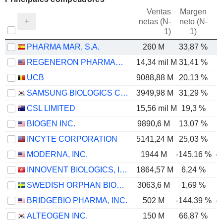
Ventas
Margen
netas (N-
neto (N-
E
1)
1)
PHARMA MAR, S.A.
260 M
33,87 %
REGENERON PHARMACEUTICALS, INC.
14,34 mil M
31,41 %
UCB
9088,88 M
20,13 %
SAMSUNG BIOLOGICS CO.,LTD.
3949,98 M
31,29 %
CSL LIMITED
15,56 mil M
19,3 %
BIOGEN INC.
9890,6 M
13,07 %
INCYTE CORPORATION
5141,24 M
25,03 %
MODERNA, INC.
1944 M
-145,16 %
-
INNOVENT BIOLOGICS, INC.
1864,57 M
6,24 %
SWEDISH ORPHAN BIOVITRUM AB
3063,6 M
1,69 %
BRIDGEBIO PHARMA, INC.
502 M
-144,39 %
-
ALTEOGEN INC.
150 M
66,87 %