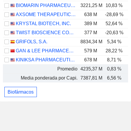
BIOMARIN PHARMACEUTICAL INC.
3221,25 M
10,83 %
AXSOME THERAPEUTICS, INC.
638 M
-28,69 %
-
KRYSTAL BIOTECH, INC.
389 M
52,64 %
TWIST BIOSCIENCE CORPORATION
377 M
-20,63 %
-
GRIFOLS, S.A.
8834,34 M
5,34 %
GAN & LEE PHARMACEUTICALS.
579 M
28,22 %
KINIKSA PHARMACEUTICALS INTERNATIONAL, PLC
678 M
8,71 %
Promedio
4235,37 M
0,83 %
Media ponderada por Capi.
7387,81 M
6,56 %
Biofármacos