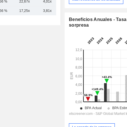
,56 %
22,67x
4,01x
5,76x
,66 %
17,25x
3,81x
5,77x
Beneficios Anuales - Tasa
sorpresa