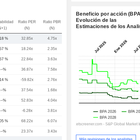
Beneficio por acción (BPA
Evolución de las
abilidad
Ratio PER
Ratio PBR
VE / Ventas
Estimaciones de los Anali
N+1)
(N)
(N)
(N)
,18 %
32.85x
4.75x
5.61x
,57 %
18.24x
2.35x
4.16x
,67 %
22.84x
3.63x
4.98x
.--%
36.87x
7.58x
12.61x
,14 %
-59.82x
2.76x
3.47x
.--%
37.54x
1.68x
3.41x
.--%
52.83x
4.04x
3.32x
.--%
-6.28x
3.81x
8.48x
,05 %
68.22x
6.07x
6.5x
.--%
23.37x
3.43x
5.03x
Más revisiones de los analistas