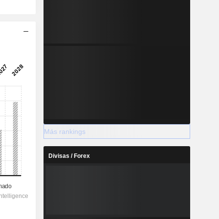
Más rankings
Divisas / Forex