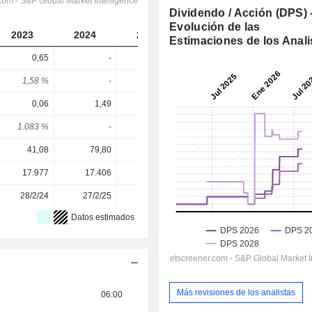
Dividendo / Acción (DPS) 
Evolución de las
2023
2024
2025
2026
2027
Estimaciones de los Anali
0,65
-
0,8
1,018
0,92
1,58 %
-
1,07 %
1,31 %
1,18 %
0,06
1,49
4,3
2,365
6,184
1.083 %
-
18,6 %
43 %
14,9 %
41,08
79,80
74,90
77,70
77,70
17.977
17.406
17.210
17.336
-
28/2/24
27/2/25
26/2/26
-
-
Datos estimados
Más revisiones de los analistas
06:00