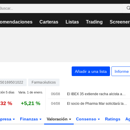
omendaciones
Carteras
Listas
Trading
Screener
Añadir a una lista
Informe
S0169501022
Farmacéuticos
ción 5 días
Varia. 1 de enero.
06/08
El IBEX 35 extiende racha alcista ante las esperanzas de acuerdo entre EEUU e Irán
,32 %
+5,21 %
04/08
El socio de Pharma Mar solicitará la retirada de la indicación para el cáncer de pulmón microcítico en recaída de la etiqueta de Zepzelca en EE. UU.
presa
Finanzas
Valoración
Consenso
Ratings
A