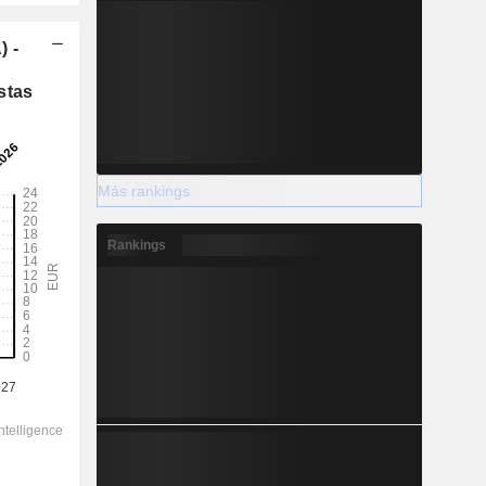
) -
stas
Más rankings
Rankings