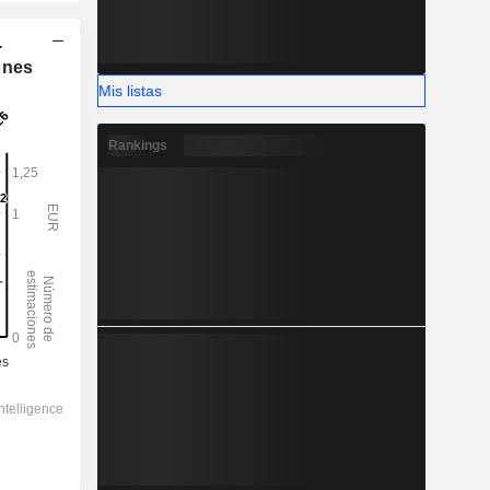
-
ones
Mis listas
Rankings