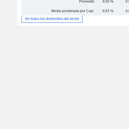
Promedio
0,55 %
0
Media ponderada por Capi.
0,63 %
0
Ver todos los dividendos del sector