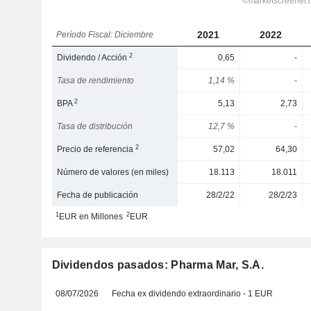
2021
2022
Período Fiscal: Diciembre
2
Dividendo / Acción
0,65
-
Tasa de rendimiento
1,14 %
-
2
BPA
5,13
2,73
Tasa de distribución
12,7 %
-
2
Precio de referencia
57,02
64,30
Número de valores (en miles)
18.113
18.011
Fecha de publicación
28/2/22
28/2/23
1
2
EUR en Millones
EUR
Dividendos pasados: Pharma Mar, S.A.
08/07/2026
Fecha ex dividendo extraordinario - 1 EUR