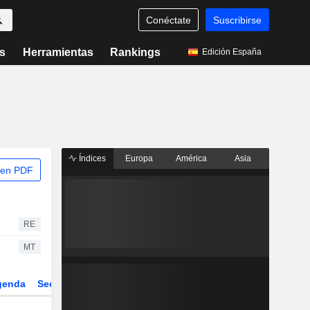
Conéctate
Suscribirse
s
Herramientas
Rankings
Edición España
Índices
Europa
América
Asia
 en PDF
RE
MT
genda
Sector
Derivados
ETFs