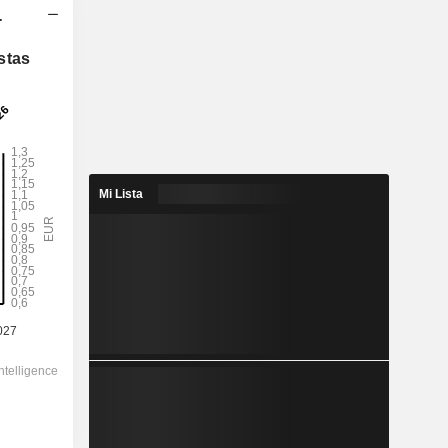
-
2028
stas
1,135
1,46 %
9,846
11,5 %
Mi Lista
77,70
-
-