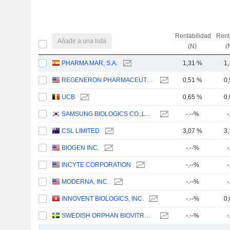
Rentabilidad
Rent
Añadir a una lista
(N)
(
PHARMA MAR, S.A.
1,31 %
1
REGENERON PHARMACEUTICALS, INC.
0,51 %
0
UCB
0,65 %
0
SAMSUNG BIOLOGICS CO.,LTD.
-.--%
-
CSL LIMITED
3,07 %
3
BIOGEN INC.
-.--%
-
INCYTE CORPORATION
-.--%
-
MODERNA, INC.
-.--%
-
INNOVENT BIOLOGICS, INC.
-.--%
0
SWEDISH ORPHAN BIOVITRUM AB
-.--%
-