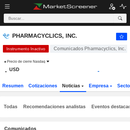
PHARMACYCLICS, INC.
-
$
-
PHARMACYCLICS, INC.
Comunicados Pharmacyclics, Inc.
Instrumento Inactivo
Precio de cierre
Nasdaq
USD
-
-
Resumen
Cotizaciones
Noticias
Empresa
Sect
Todas
Recomendaciones analistas
Eventos destaca
Comunicados