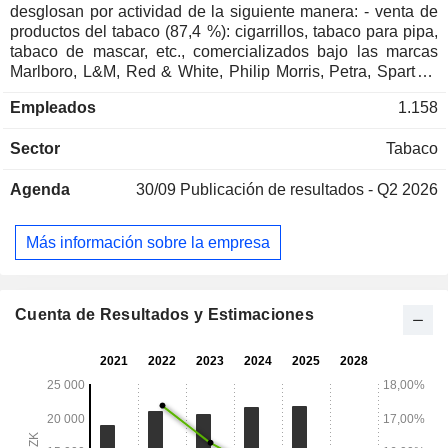
desglosan por actividad de la siguiente manera: - venta de
productos del tabaco (87,4 %): cigarrillos, tabaco para pipa,
tabaco de mascar, etc., comercializados bajo las marcas
Marlboro, L&M, Red & White, Philip Morris, Petra, Sparta y
Start. Las ventas netas se desglosan por zonas geográficas
Empleados
1.158
entre la República Checa (70,5 %) y Eslovaquia (29,5 %); -
servicios (12,6 %). A finales de 2024, el grupo cuenta con
Sector
Tabaco
una planta de producción situada en la República Checa.
Agenda
30/09
Publicación de resultados - Q2 2026
Más información sobre la empresa
Cuenta de Resultados y Estimaciones