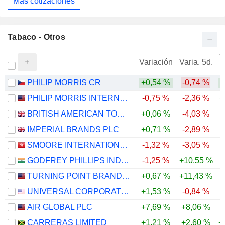
Más cotizaciones
Tabaco - Otros
V
Variación
Varia. 5d.
PHILIP MORRIS CR
+0,54 %
-0,74 %
PHILIP MORRIS INTERNATIONAL, INC.
-0,75 %
-2,36 %
+
BRITISH AMERICAN TOBACCO P.L.C.
+0,06 %
-4,03 %
IMPERIAL BRANDS PLC
+0,71 %
-2,89 %
SMOORE INTERNATIONAL HOLDINGS LIMITED
-1,32 %
-3,05 %
-
GODFREY PHILLIPS INDIA LIMITED
-1,25 %
+10,55 %
-
TURNING POINT BRANDS, INC.
+0,67 %
+11,43 %
UNIVERSAL CORPORATION
+1,53 %
-0,84 %
AIR GLOBAL PLC
+7,69 %
+8,06 %
-
CARRERAS LIMITED
+1,21 %
+2,60 %
+