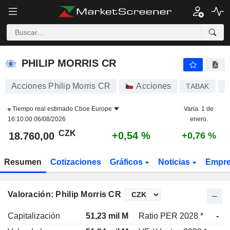
PHILIP MORRIS CR
18.760,00
Kč
+0,54 %
PHILIP MORRIS CR
Acciones Philip Morris CR
Acciones
TABAK
C
Tiempo real estimado
Cboe Europe
Varia. 1 de
16:10:00 06/08/2026
enero.
CZK
+0,54 %
18.760,00
+0,76 %
Resumen
Cotizaciones
Gráficos
Noticias
Empr
Valoración: Philip Morris CR
Capitalización
51,23 mil M
Ratio PER 2028 *
-