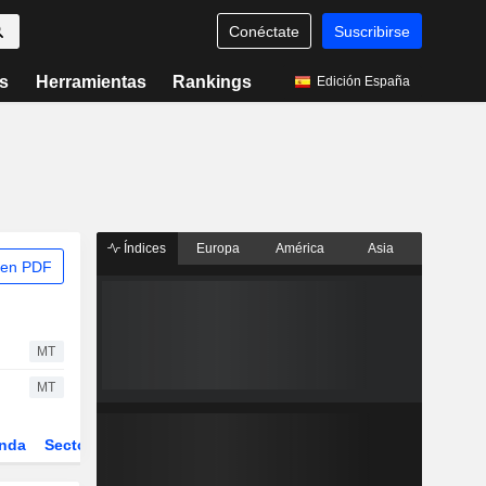
Conéctate
Suscribirse
s
Herramientas
Rankings
Edición España
Índices
Europa
América
Asia
 en PDF
MT
MT
nda
Sector
Derivados