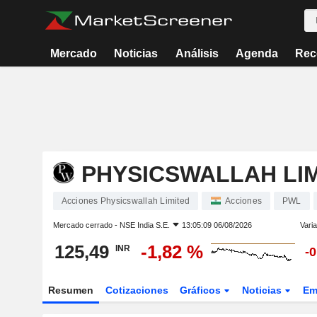
Mercado
Noticias
Análisis
Agenda
Rec
PHYSICSWALLAH LI
Acciones Physicswallah Limited
Acciones
PWL
Mercado cerrado -
NSE India S.E.
13:05:09 06/08/2026
Varia
125,49
-1,82 %
INR
-
Resumen
Cotizaciones
Gráficos
Noticias
Em