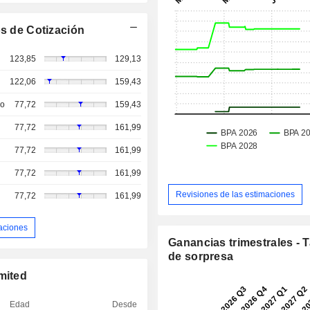
s de Cotización
123,85
129,13
122,06
159,43
so
77,72
159,43
77,72
161,99
77,72
161,99
77,72
161,99
Revisiones de las estimaciones
77,72
161,99
aciones
Ganancias trimestrales - 
de sorpresa
mited
Edad
Desde