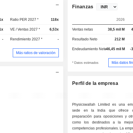
Finanzas
1x
Ratio PER 2027 *
118x
2026
1x
VE / Ventas 2027 *
6,53x
Ventas netas
38,5 mil M
4
-
Rendimiento 2027 *
-
Resultado Neto
212 M
Endeudamiento Neto
-46,45 mil M
-
Más ratios de valoración
Más datos fi
* Datos estimados
Perfil de la empresa
Physicswallah Limited es una em
sede en la India que ofrece 
preparación para oposiciones y otr
como los destinados a la mejo
competencias profesionales. La empr