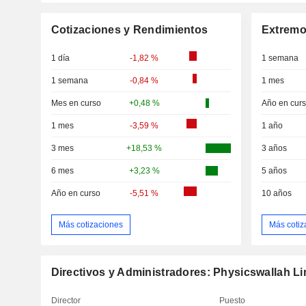
Cotizaciones y Rendimientos
Extremo
1 día
-1,82 %
1 semana
1 semana
-0,84 %
1 mes
Mes en curso
+0,48 %
Año en cur
1 mes
-3,59 %
1 año
3 mes
+18,53 %
3 años
6 mes
+3,23 %
5 años
Año en curso
-5,51 %
10 años
Más cotizaciones
Más cotiz
Directivos y Administradores: Physicswallah Li
Director
Puesto