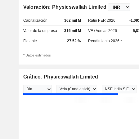
Valoración: Physicswallah Limited
Capitalización
362 mil M
Ratio PER 2026
-1.09
Valor de la empresa
316 mil M
VE / Ventas 2026
5,8
Flotante
27,52 %
Rendimiento 2026 *
* Datos estimados
Gráfico: Physicswallah Limited