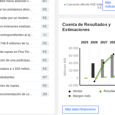
Physics Wallah vira su estrategia de préstamos estudiantiles hacia alianzas con NBFC; las acciones se disparan un 15%
MT
Más
Cotización diferida NSE India
cotiza
S.E.
La india PhysicsWallah se dispara en bolsa tras descartar los préstamos directos para la financiación de estudiantes
RE
La india PhysicsWallah se dispara cerca de un 17% tras optar por un modelo de financiación para estudiantes mediante NBFC
RE
Cuenta de Resultados y
Se prevé una apertura plana en la bolsa india mientras los inversores evalúan las perspectivas de paz en Oriente Próximo
RE
Estimaciones
Physicswallah Limited presenta sus resultados anuales correspondientes al ejercicio cerrado el 31 de marzo de 2026
CI
Physicswallah registra una pérdida neta consolidada de 748.9 millones de rupias en el cuarto trimestre
RE
Physicswallah aprueba una inversión de 1.200 millones de rupias en Finz Finance mediante una emisión de derechos
RE
Physicswallah aclara las informaciones sobre la adquisición de una participación en la plataforma de oposiciones Rojgar with Ankit
RE
Physicswallah informa de una reducción de su deuda tributaria a 1.930 millones de rupias
RE
estudiantes
MT
ones de rupias
RE
PHYSICSWALLAH LIMITED : JM Financial mantiene su recomendación de compra
ZM
Más datos financieros