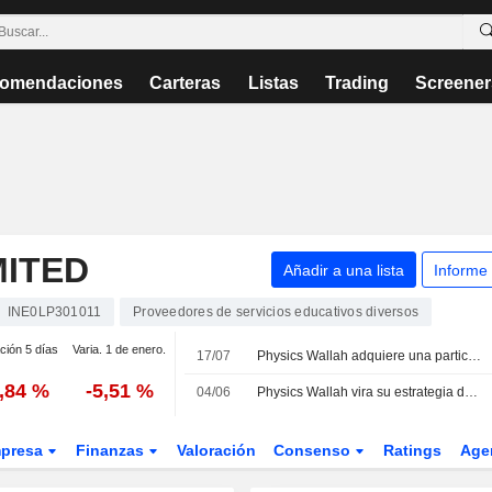
omendaciones
Carteras
Listas
Trading
Screener
MITED
Añadir a una lista
Informe
INE0LP301011
Proveedores de servicios educativos diversos
ción 5 días
Varia. 1 de enero.
17/07
Physics Wallah adquiere una participación del 40% en Sarrthi IAS; sus acciones caen un 5%
0,84 %
-5,51 %
04/06
Physics Wallah vira su estrategia de préstamos estudiantiles hacia alianzas con NBFC; las acciones se disparan un 15%
presa
Finanzas
Valoración
Consenso
Ratings
Age