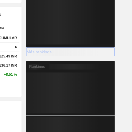
s
ra
CUMULAR
6
Más rankings
125,49
INR
136,17
INR
Rankings
+8,51 %