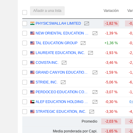
Añadir a una lista
Variación
Var
PHYSICSWALLAH LIMITED
-1,82 %
-0
NEW ORIENTAL EDUCATION & TECHNOLOGY GROUP INC.
-1,39 %
-0
TAL EDUCATION GROUP
+1,36 %
-0
LAUREATE EDUCATION, INC.
-1,93 %
-2
COVISTA INC.
-3,46 %
-2
GRAND CANYON EDUCATION, INC.
-1,59 %
-1
STRIDE, INC.
-5,06 %
-6
PERDOCEO EDUCATION CORPORATION
-3,07 %
-1
ALEF EDUCATION HOLDING PLC
-0,30 %
0
STRATEGIC EDUCATION, INC.
-3,30 %
-4
Promedio
-2,03 %
-2
Media ponderada por Capi.
-1,65 %
-1