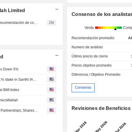
lah Limited
Consenso de los analista
PHYSICSWALLAH LIMITED : JM Financial mantiene su recomendación de compra
ZM
Venta
Comp
Recomendación promedio
A
Numero de análisis
ed
Último precio de cierre
Precio objetivo promedio
res Down 5%
Diferencia / Objetivo Promedio
Physicswallah Limited agreed to acquire an additional 11% stake in Sarrthi IAS for approximately INR 720 million.
Consenso
al BMI Index
ysicsWallah
Revisiones de Beneficios
Physics Wallah Shifts Student Lending Strategy to NBFC Partnerships; Shares Jump 15%