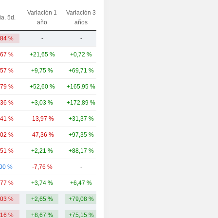
Variación 1
Variación 3
ia. 5d.
Capi.($)
año
años
,84 %
-
-
3882,68 M
,67 %
+21,65 %
+0,72 %
9060,17 M
,57 %
+9,75 %
+69,71 %
6705,73 M
,79 %
+52,60 %
+165,95 %
5241,36 M
,36 %
+3,03 %
+172,89 %
4386,92 M
,41 %
-13,97 %
+31,37 %
3874,52 M
,02 %
-47,36 %
+97,35 %
3373,52 M
,51 %
+2,21 %
+88,17 %
2071,08 M
,00 %
-7,76 %
-
1886,74 M
,77 %
+3,74 %
+6,47 %
1835,19 M
,03 %
+2,65 %
+79,08 %
4231,79 M
,16 %
+8,67 %
+75,15 %