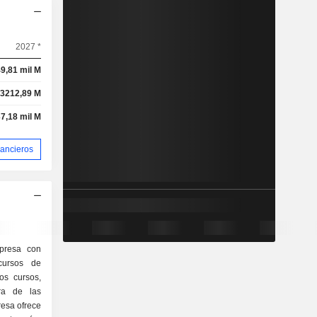
2027 *
9,81 mil M
3212,89 M
37,18 mil M
nancieros
presa con
cursos de
os cursos,
ra de las
esa ofrece