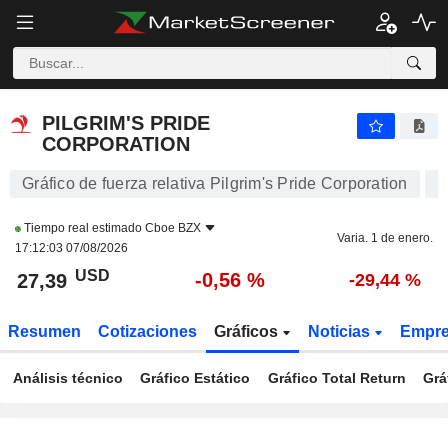
PILGRIM'S PRIDE CORPORATION
27,39
$
-0,56 %
PILGRIM'S PRIDE
CORPORATION
Gráfico de fuerza relativa Pilgrim's Pride Corporation
Tiempo real estimado
Cboe BZX
Varia. 1 de enero.
17:12:03 07/08/2026
USD
-0,56 %
27,39
-29,44 %
Resumen
Cotizaciones
Gráficos
Noticias
Empr
Análisis técnico
Gráfico Estático
Gráfico Total Return
Grá