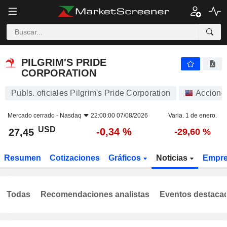
PILGRIM'S PRIDE CORPORATION
27,45
$
-0,34 %
PILGRIM'S PRIDE
CORPORATION
Publs. oficiales Pilgrim's Pride Corporation
Accione
Mercado cerrado -
Nasdaq
22:00:00 07/08/2026
Varia. 1 de enero.
USD
-0,34 %
27,45
-29,60 %
Resumen
Cotizaciones
Gráficos
Noticias
Empr
Todas
Recomendaciones analistas
Eventos destaca