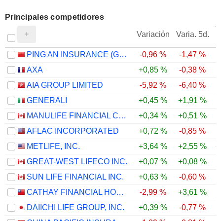
Principales competidores
V
Variación
Varia. 5d.
PING AN INSURANCE (GROUP) COMPANY OF CHINA, LTD.
-0,96 %
-1,47 %
AXA
+0,85 %
-0,38 %
AIA GROUP LIMITED
-5,92 %
-6,40 %
GENERALI
+0,45 %
+1,91 %
MANULIFE FINANCIAL CORPORATION
+0,34 %
+0,51 %
AFLAC INCORPORATED
+0,72 %
-0,85 %
METLIFE, INC.
+3,64 %
+2,55 %
+
GREAT-WEST LIFECO INC.
+0,07 %
+0,08 %
SUN LIFE FINANCIAL INC.
+0,63 %
-0,60 %
CATHAY FINANCIAL HOLDING CO., LTD.
-2,99 %
+3,61 %
DAIICHI LIFE GROUP, INC.
+0,39 %
-0,77 %