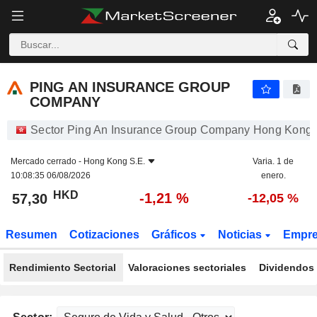
PING AN INSURANCE GROUP COMPANY
57,30
$
-1,21 %
PING AN INSURANCE GROUP
COMPANY
Sector Ping An Insurance Group Company Hong Kong 
Mercado cerrado -
Hong Kong S.E.
Varia. 1 de
10:08:35 06/08/2026
enero.
HKD
-1,21 %
57,30
-12,05 %
Resumen
Cotizaciones
Gráficos
Noticias
Empr
Rendimiento Sectorial
Valoraciones sectoriales
Dividendos 