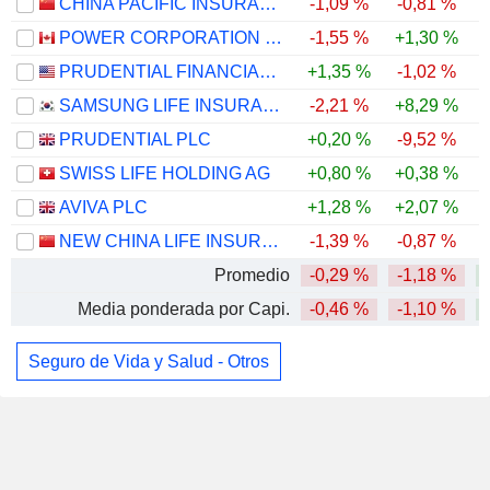
CHINA PACIFIC INSURANCE (GROUP) CO., LTD.
-1,09 %
-0,81 %
POWER CORPORATION OF CANADA
-1,55 %
+1,30 %
PRUDENTIAL FINANCIAL, INC.
+1,35 %
-1,02 %
SAMSUNG LIFE INSURANCE CO., LTD.
-2,21 %
+8,29 %
-
PRUDENTIAL PLC
+0,20 %
-9,52 %
SWISS LIFE HOLDING AG
+0,80 %
+0,38 %
AVIVA PLC
+1,28 %
+2,07 %
NEW CHINA LIFE INSURANCE COMPANY LTD.
-1,39 %
-0,87 %
Promedio
-0,29 %
-1,18 %
Media ponderada por Capi.
-0,46 %
-1,10 %
Seguro de Vida y Salud - Otros