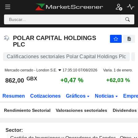
POLAR CAPITAL HOLDINGS PLC
862,00
p
+0,47 %
POLAR CAPITAL HOLDINGS
PLC
Calificaciones sectoriales Polar Capital Holdings Plc
Mercado cerrado -
London S.E.
17:35:10 07/08/2026
Varia. 1 de enero.
GBX
+0,47 %
862,00
+62,03 %
Resumen
Cotizaciones
Gráficos
Noticias
Empr
Rendimiento Sectorial
Valoraciones sectoriales
Dividendos 
Sector: