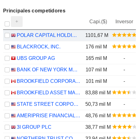
Principales competidores
Capi.($)
Inversor
POLAR CAPITAL HOLDINGS PLC
1101,67 M
BLACKROCK, INC.
176 mil M
UBS GROUP AG
165 mil M
-
BANK OF NEW YORK MELLON CORPORATION (THE)
107 mil M
-
BROOKFIELD CORPORATION
101 mil M
-
BROOKFIELD ASSET MANAGEMENT LTD.
83,88 mil M
STATE STREET CORPORATION
50,73 mil M
-
AMERIPRISE FINANCIAL, INC.
48,76 mil M
3I GROUP PLC
38,77 mil M
NORTHERN TRUST CORPORATION
33,94 mil M