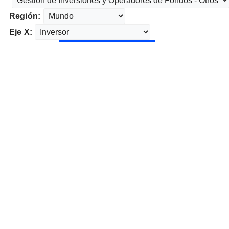
Región:
Eje X: