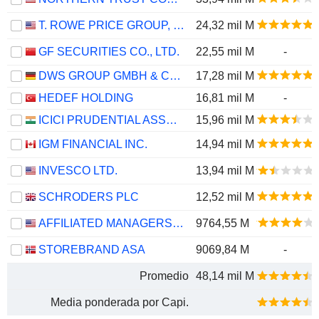
T. ROWE PRICE GROUP, INC.
24,32 mil M
GF SECURITIES CO., LTD.
22,55 mil M
-
DWS GROUP GMBH & CO. KGAA
17,28 mil M
HEDEF HOLDING
16,81 mil M
-
ICICI PRUDENTIAL ASSET MANAGEMENT COMPANY LIMITED
15,96 mil M
IGM FINANCIAL INC.
14,94 mil M
INVESCO LTD.
13,94 mil M
SCHRODERS PLC
12,52 mil M
AFFILIATED MANAGERS GROUP, INC.
9764,55 M
STOREBRAND ASA
9069,84 M
-
Promedio
48,14 mil M
Media ponderada por Capi.