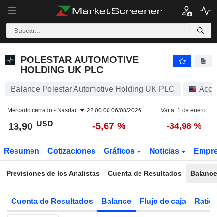
POLESTAR AUTOMOTIVE HOLDING UK PLC
13,90
$
-5,67 %
POLESTAR AUTOMOTIVE
HOLDING UK PLC
Balance Polestar Automotive Holding UK PLC
Acci
Mercado cerrado -
Nasdaq
22:00:00 06/08/2026
Varia. 1 de enero.
USD
-5,67 %
13,90
-34,98 %
Resumen
Cotizaciones
Gráficos
Noticias
Empr
Previsiones de los Analistas
Cuenta de Resultados
Balance
Cuenta de Resultados
Balance
Flujo de caja
Ratios