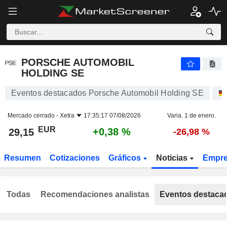
PORSCHE AUTOMOBIL HOLDING SE
29,15
€
+0,38 %
PORSCHE AUTOMOBIL
HOLDING SE
Eventos destacados Porsche Automobil Holding SE
Mercado cerrado -
Xetra
17:35:17 07/08/2026
Varia. 1 de enero.
EUR
+0,38 %
29,15
-26,98 %
Resumen
Cotizaciones
Gráficos
Noticias
Empr
Todas
Recomendaciones analistas
Eventos destaca