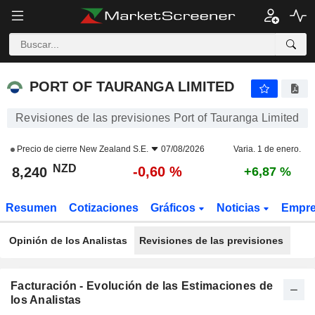
PORT OF TAURANGA LIMITED
8,240
$
-0,60 %
PORT OF TAURANGA LIMITED
Revisiones de las previsiones Port of Tauranga Limited
Precio de cierre
New Zealand S.E.
07/08/2026
Varia. 1 de enero.
NZD
-0,60 %
8,240
+6,87 %
Resumen
Cotizaciones
Gráficos
Noticias
Empr
Opinión de los Analistas
Revisiones de las previsiones
Facturación - Evolución de las Estimaciones de
los Analistas