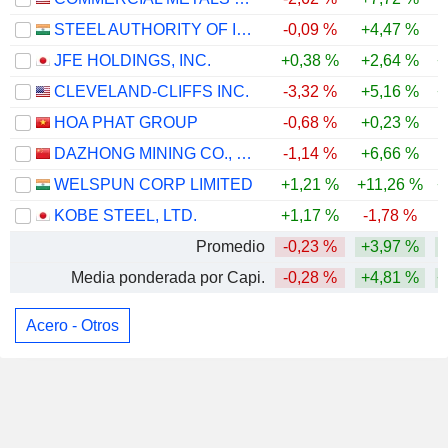
STEEL AUTHORITY OF INDIA LIMITED
-0,09 %
+4,47 %
JFE HOLDINGS, INC.
+0,38 %
+2,64 %
+
CLEVELAND-CLIFFS INC.
-3,32 %
+5,16 %
+
HOA PHAT GROUP
-0,68 %
+0,23 %
DAZHONG MINING CO., LTD.
-1,14 %
+6,66 %
WELSPUN CORP LIMITED
+1,21 %
+11,26 %
+
KOBE STEEL, LTD.
+1,17 %
-1,78 %
Promedio
-0,23 %
+3,97 %
Media ponderada por Capi.
-0,28 %
+4,81 %
+
Acero - Otros