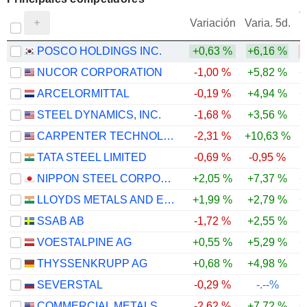
V
Variación
Varia. 5d.
POSCO HOLDINGS INC.
+0,63 %
+6,16 %
NUCOR CORPORATION
-1,00 %
+5,82 %
+
ARCELORMITTAL
-0,19 %
+4,94 %
+
STEEL DYNAMICS, INC.
-1,68 %
+3,56 %
+
CARPENTER TECHNOLOGY CORPORATION
-2,31 %
+10,63 %
-
TATA STEEL LIMITED
-0,69 %
-0,95 %
NIPPON STEEL CORPORATION
+2,05 %
+7,37 %
+
LLOYDS METALS AND ENERGY LIMITED
+1,99 %
+2,79 %
+
SSAB AB
-1,72 %
+2,55 %
VOESTALPINE AG
+0,55 %
+5,29 %
+
THYSSENKRUPP AG
+0,68 %
+4,98 %
SEVERSTAL
-0,29 %
-.--%
COMMERCIAL METALS COMPANY
-2,62 %
+7,72 %
+