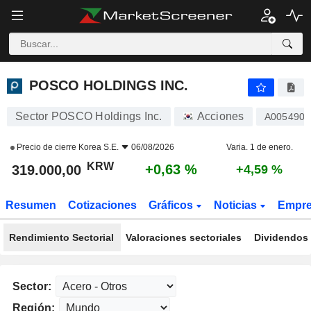
POSCO HOLDINGS INC.
319.000,00
₩
+0,63 %
POSCO HOLDINGS INC.
Sector POSCO Holdings Inc.
Acciones
A005490
Precio de cierre
Korea S.E.
06/08/2026
Varia. 1 de enero.
KRW
+0,63 %
319.000,00
+4,59 %
Resumen
Cotizaciones
Gráficos
Noticias
Empr
Rendimiento Sectorial
Valoraciones sectoriales
Dividendos 
Sector:
Región: