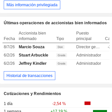
Más información privilegiada
Últimas operaciones de accionistas bien informados
Accionista bien
Puesto
Fecha
informado
Tipo
principal
Can
8/7/26
Marcio Souza
Director general
-2
Don
6/2/26
Stuart Arbuckle
Administrador
Gratis
6/2/26
Jeffrey Kindler
Administrador
Gratis
Historial de transacciones
Cotizaciones y Rendimientos
1 día
-2,54 %
1 semana
+17,19 %