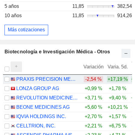
5 años
11,85
382,54
10 años
11,85
914,26
Más cotizaciones
Biotecnología e Investigación Médica - Otros
V
Variación
Varia. 5d.
PRAXIS PRECISION MEDICINES, INC.
-2,54 %
+17,19 %
+
LONZA GROUP AG
+0,99 %
+1,78 %
REVOLUTION MEDICINES, INC.
+3,71 %
+9,40 %
+
BEONE MEDICINES AG
+5,60 %
+10,21 %
+
IQVIA HOLDINGS INC.
+2,70 %
+1,57 %
+
CELLTRION, INC.
+2,21 %
+6,75 %
+