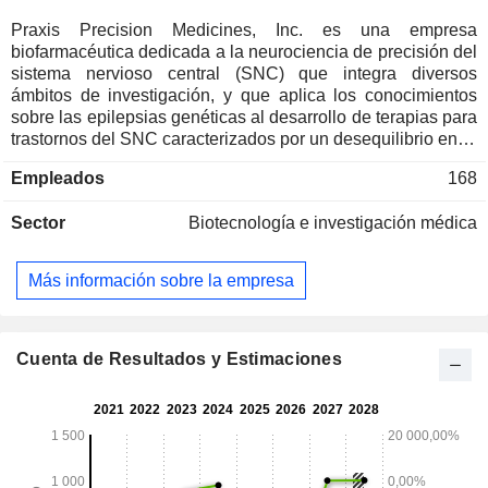
Praxis Precision Medicines, Inc. es una empresa
biofarmacéutica dedicada a la neurociencia de precisión del
sistema nervioso central (SNC) que integra diversos
ámbitos de investigación, y que aplica los conocimientos
sobre las epilepsias genéticas al desarrollo de terapias para
trastornos del SNC caracterizados por un desequilibrio entre
la excitación y la inhibición neuronal. La empresa aplica los
Empleados
168
conocimientos genéticos al descubrimiento y desarrollo de
terapias para trastornos neurológicos a través de dos
Sector
Biotecnología e investigación médica
plataformas. Su plataforma incluye Cerebrum, una
plataforma de moléculas pequeñas que utiliza un profundo
conocimiento de la excitabilidad neuronal y las redes
Más información sobre la empresa
neuronales y aplica una serie de herramientas
computacionales y experimentales para desarrollar terapias
de precisión administrables por vía oral, y Solidus, una
plataforma de oligonucleótidos antisentido, que constituye
Cuenta de Resultados y Estimaciones
un motor de descubrimiento y desarrollo de medicina de
precisión dirigida, basado en una metodología
computacional patentada. Entre los productos candidatos de
la empresa se encuentran la ulixacaltamida, la vormatrigina,
la relutrigina, el PRAX-080, el elsunersen y otros.