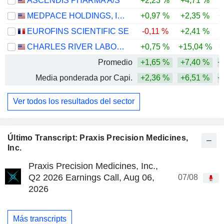
ASCENDIS PHARMA A/S
+2,23 %
+4,71 %
MEDPACE HOLDINGS, INC.
+0,97 %
+2,35 %
+
EUROFINS SCIENTIFIC SE
-0,11 %
+2,41 %
CHARLES RIVER LABORATORIES INTERNATIONAL, INC.
+0,75 %
+15,04 %
+
Promedio
+1,65 %
+7,40 %
+
Media ponderada por Capi.
+2,36 %
+6,51 %
+
Ver todos los resultados del sector
Último Transcript: Praxis Precision Medicines,
Inc.
Praxis Precision Medicines, Inc.,
Q2 2026 Earnings Call, Aug 06,
07/08
2026
Más transcripts