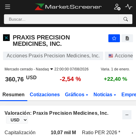
PRAXIS PRECISION MEDICINES, INC.
360,76
$
-2,54 %
PRAXIS PRECISION
MEDICINES, INC.
Acciones Praxis Precision Medicines, Inc.
Acciones
Mercado cerrado -
Nasdaq
22:00:00 07/08/2026
Varia. 1 de enero.
USD
-2,54 %
360,76
+22,40 %
Resumen
Cotizaciones
Gráficos
Noticias
Empr
Valoración: Praxis Precision Medicines, Inc.
Capitalización
10,07 mil M
Ratio PER 2026 *
-