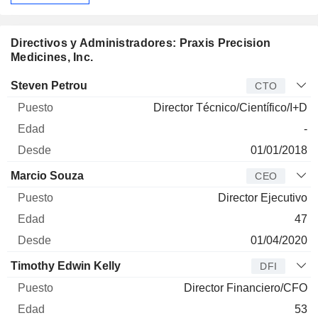
Directivos y Administradores: Praxis Precision
Medicines, Inc.
Director
Puesto
Edad
Desde
Steven Petrou
CTO
Director Técnico/Científico/I+D
-
01/01/2018
Marcio Souza
CEO
Director Ejecutivo
47
01/04/2020
Timothy Edwin Kelly
DFI
Director Financiero/CFO
53