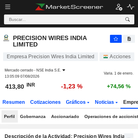
PRECISION WIRES INDIA LIMITED
413,80
₹
-1,23 %
PRECISION WIRES INDIA
LIMITED
Empresa Precision Wires India Limited
Acciones
Mercado cerrado -
NSE India S.E.
Varia. 1 de enero.
13:05:09 07/08/2026
INR
-1,23 %
413,80
+74,56 %
Resumen
Cotizaciones
Gráficos
Noticias
Empr
Perfil
Gobernanza
Accionariado
Operaciones de accionis
Descripción de la Actividad: Precision Wires India