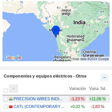
Componentes y equipos eléctricos - Otros
V
Variación
Varia. 5d.
PRECISION WIRES INDIA LIMITED
-1,23 %
+11,06 %
+
CATL (CONTEMPORARY AMPEREX TECHNOLOGY)
+0,02 %
-1,83 %
+