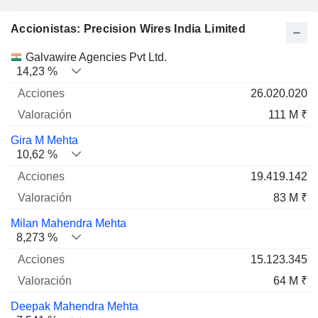
Accionistas: Precision Wires India Limited
Nombre
Acciones
%
Valoración
Galvawire Agencies Pvt Ltd.
14,23 %
26.020.020
111 M ₹
Gira M Mehta
10,62 %
19.419.142
83 M ₹
Milan Mahendra Mehta
8,273 %
15.123.345
64 M ₹
Deepak Mahendra Mehta