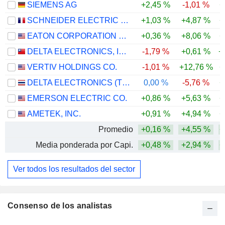
SIEMENS AG
+2,45 %
-1,01 %
+
SCHNEIDER ELECTRIC SE
+1,03 %
+4,87 %
+
EATON CORPORATION PLC
+0,36 %
+8,06 %
+
DELTA ELECTRONICS, INC.
-1,79 %
+0,61 %
+
VERTIV HOLDINGS CO.
-1,01 %
+12,76 %
+
DELTA ELECTRONICS (THAILAND)
0,00 %
-5,76 %
+
EMERSON ELECTRIC CO.
+0,86 %
+5,63 %
+
AMETEK, INC.
+0,91 %
+4,94 %
+
Promedio
+0,16 %
+4,55 %
+
Media ponderada por Capi.
+0,48 %
+2,94 %
+
Ver todos los resultados del sector
Consenso de los analistas