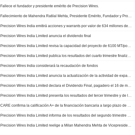
Fallece el fundador y presidente emérito de Precision Wires.
Fallecimiento de Mahendra Ratilal Mehta, Presidente Emérito, Fundador y Promotor de Precision Wires India Limited
Precision Wires India emitirá acciones y warrants por valor de 634 millones de rupias indias mediante asignación preferente
Precision Wires India Limited anuncia el dividendo final
Precision Wires India Limited revisa la capacidad del proyecto de 6100 MT/por año a 6800 MT/por año.
Precision Wires India Limited publica los resultados del cuarto trimestre finalizado el 31 de marzo de 2025.
Precision Wires India considerará la recaudación de fondos
Precision Wires India Limited anuncia la actualización de la actividad de expansión/modernización
Precision Wires India Limited declara el Dividendo Final, pagadero el 16 de marzo de 2025 o antes
Precision Wires India Limited presenta los resultados del tercer trimestre y de los nueve meses finalizados el 31 de diciembre de 2024
CARE confirma la calificación A+ de la financiación bancaria a largo plazo de Precision Wires India; perspectiva estable
Precision Wires India Limited informa de los resultados del segundo trimestre y de los seis meses finalizados el 30 de septiembre de 2024
Precision Wires India Limited reelige a Milan Mahendra Mehta de Vicepresidente y Director General a Presidente y Director General con efecto a partir del 1 de octubre de 2024