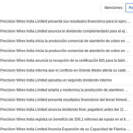
Menciones
Re
Precision Wires India Limited presenta sus resultados financieros para el ejercicio cerrado el 31 de marzo de 2026
Precision Wires India Limited anuncia el dividendo complementario para el ejercicio cerrado a 31 de marzo de 2026
Precision Wires India inicia la producción comercial de alambrón de cobre en su planta de Valvada; las acciones se desploman un 4%
Precision Wires India inicia la producción comercial de alambrón de cobre en su planta de Valvada
Precision Wires India anuncia la recepción de la certificación BIS para la fabricación de alambrón de cobre
Precision Wires India informa que el conflicto en Oriente Medio afecta su cadena de suministro
Precision Wires India Limited aprueba un segundo dividendo interino
Precision Wires India Limited amplía y moderniza la producción de alambres de bobinado de cobre en Silvassa
Precision Wires India Limited presenta resultados financieros del tercer trimestre y de los nueve meses finalizados el 31 de diciembre de 2025
Precision Wires India Limited anuncia dividendo final, pagadero antes del 11 de diciembre de 2025
Precision Wires India registra un beneficio de 356,1 millones de rupias en el trimestre de septiembre
Precision Wires India Limited Anuncia Expansión de su Capacidad de Fabricación de Varillas de Cobre