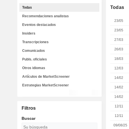
Todas
Todas
Recomendaciones analistas
23/05
Eventos destacados
23/05
Insiders
27/03
Transcripciones
26/03
Comunicados
18/03
Publs. oficiales
Otros idiomas
12/03
Artículos de MarketScreener
14/02
Estrategias MarketScreener
14/02
14/02
12/11
Filtros
12/11
Buscar
09/08/25