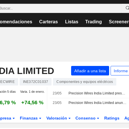
omendaciones
Carteras
Listas
Trading
Screener
DIA LIMITED
Añadir a una lista
Informe
RECWIRE
INE372C01037
Componentes y equipos eléctricos
ación 5 días
Varia. 1 de enero.
23/05
Precision Wires India Limited presenta sus resultados financieros para el ejercicio cerrado el 31 de marzo de 2026
6,79 %
+74,56 %
23/05
Precision Wires India Limited anuncia el dividendo complementario para el ejercicio cerrado a 31 de marzo de 2026
presa
Finanzas
Valoración
Consenso
Ratings
A