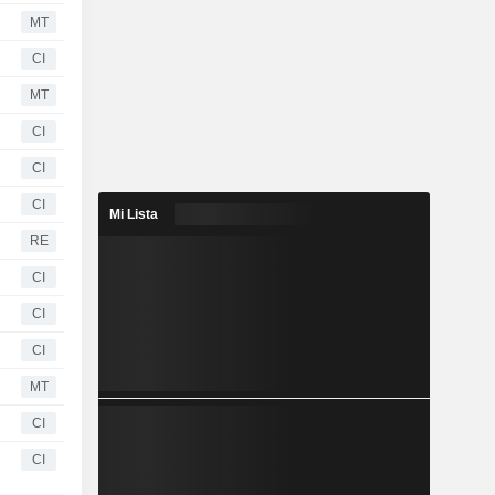
MT
CI
MT
CI
CI
CI
Mi Lista
RE
CI
CI
CI
MT
CI
CI