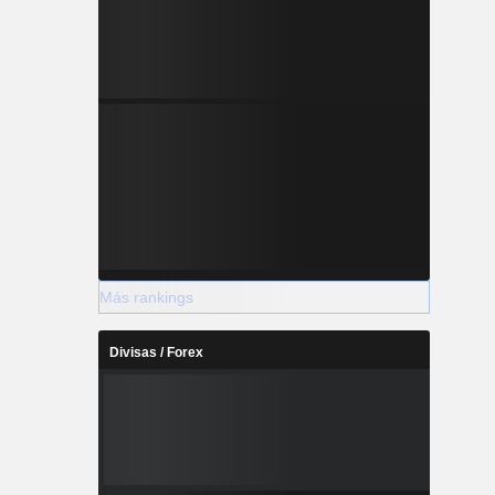
Más rankings
Divisas / Forex