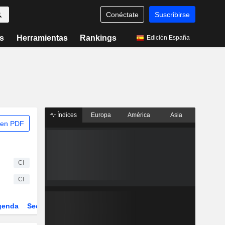
Conéctate
Suscribirse
s
Herramientas
Rankings
Edición España
Índices
Europa
América
Asia
 en PDF
CI
CI
genda
Sector
Derivados