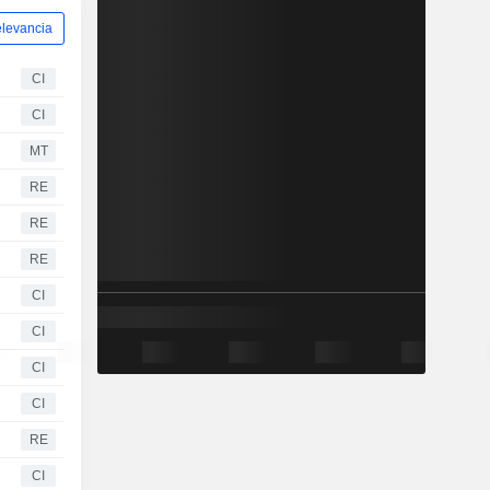
levancia
CI
CI
MT
RE
RE
RE
CI
CI
CI
CI
RE
CI