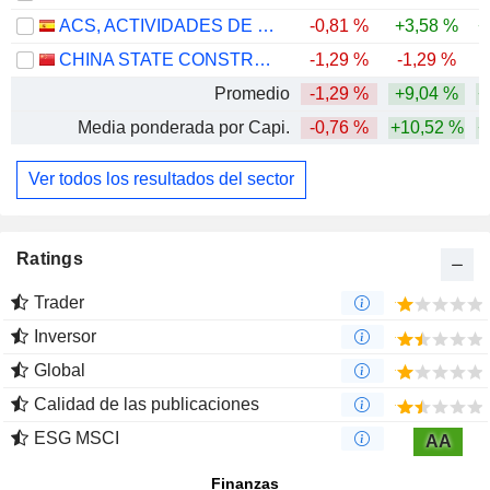
ACS, ACTIVIDADES DE CONSTRUCCIÓN Y SERVICIOS, S.A.
-0,81 %
+3,58 %
+
CHINA STATE CONSTRUCTION ENGINEERING CORPORATION LIMITED
-1,29 %
-1,29 %
-
Promedio
-1,29 %
+9,04 %
+
Media ponderada por Capi.
-0,76 %
+10,52 %
+
Ver todos los resultados del sector
Ratings
Trader
Inversor
Global
Calidad de las publicaciones
ESG MSCI
AA