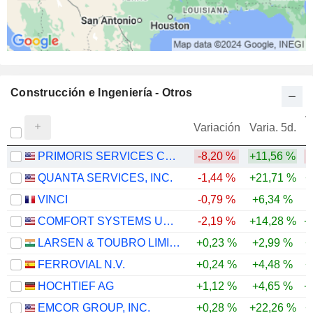
Construcción e Ingeniería - Otros
V
Variación
Varia. 5d.
PRIMORIS SERVICES CORPORATION
-8,20 %
+11,56 %
-
QUANTA SERVICES, INC.
-1,44 %
+21,71 %
+
VINCI
-0,79 %
+6,34 %
COMFORT SYSTEMS USA, INC.
-2,19 %
+14,28 %
+
LARSEN & TOUBRO LIMITED
+0,23 %
+2,99 %
+
FERROVIAL N.V.
+0,24 %
+4,48 %
+
HOCHTIEF AG
+1,12 %
+4,65 %
+
EMCOR GROUP, INC.
+0,28 %
+22,26 %
+