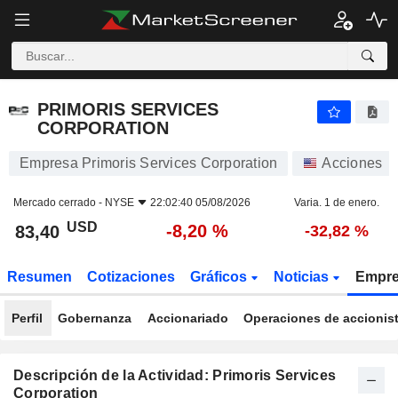
PRIMORIS SERVICES CORPORATION
83,40
$
-8,20 %
PRIMORIS SERVICES
CORPORATION
Empresa Primoris Services Corporation
Acciones
Mercado cerrado -
NYSE
22:02:40 05/08/2026
Varia. 1 de enero.
USD
-8,20 %
83,40
-32,82 %
Resumen
Cotizaciones
Gráficos
Noticias
Empr
Perfil
Gobernanza
Accionariado
Operaciones de accionis
Descripción de la Actividad: Primoris Services
Corporation