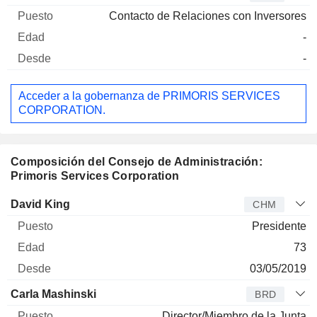
Contacto de Relaciones con Inversores
-
-
Acceder a la gobernanza de PRIMORIS SERVICES
CORPORATION.
Composición del Consejo de Administración:
Primoris Services Corporation
Administrador
Puesto
Edad
Desde
David King
CHM
Presidente
73
03/05/2019
Carla Mashinski
BRD
Director/Miembro de la Junta