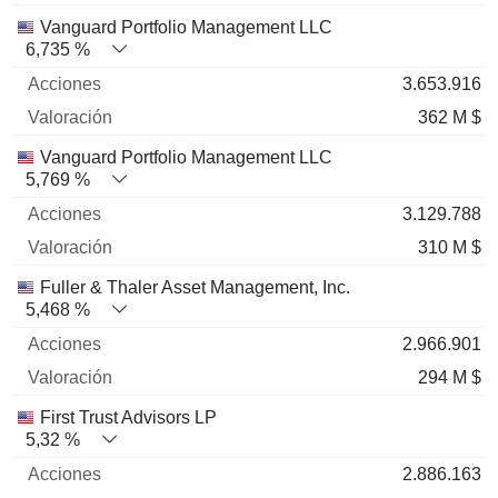
Vanguard Portfolio Management LLC
6,735 %
3.653.916
362 M $
Vanguard Portfolio Management LLC
5,769 %
3.129.788
310 M $
Fuller & Thaler Asset Management, Inc.
5,468 %
2.966.901
294 M $
First Trust Advisors LP
5,32 %
2.886.163