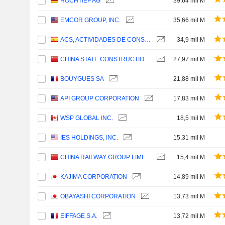
HOCHTIEF AG
39,64 mil M
EMCOR GROUP, INC.
35,66 mil M
ACS, ACTIVIDADES DE CONSTRUCCIÓN Y SERVICIOS, S.A.
34,9 mil M
CHINA STATE CONSTRUCTION ENGINEERING CORPORATION LIMITED
27,97 mil M
BOUYGUES SA
21,88 mil M
API GROUP CORPORATION
17,83 mil M
WSP GLOBAL INC.
18,5 mil M
IES HOLDINGS, INC.
15,31 mil M
CHINA RAILWAY GROUP LIMITED
15,4 mil M
KAJIMA CORPORATION
14,89 mil M
OBAYASHI CORPORATION
13,73 mil M
EIFFAGE S.A.
13,72 mil M