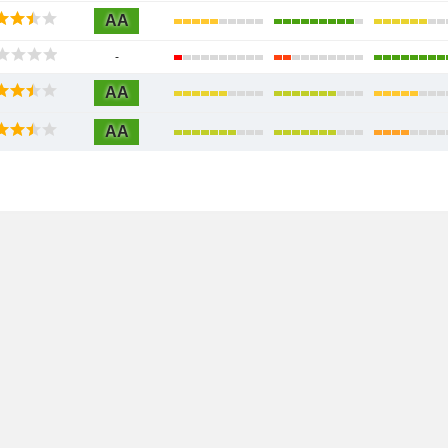
AA
-
AA
AA