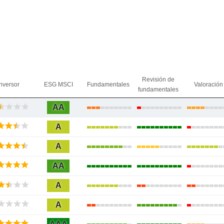
Revisión de
nversor
ESG MSCI
Fundamentales
Valoración
fundamentales
AA
A
A
AA
A
A