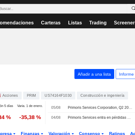
omendaciones
Carteras
Listas
Trading
Screener
Añadir a una lista
Informe
Acciones
PRIM
US74164F1030
Construcción e ingeniería
ión 5 días
Varia. 1 de enero.
05/08
Primoris Services Corporation, Q2 2026 Earnings Call, Aug 05, 2026
,34 %
-35,38 %
04/08
Primoris Services entra en pérdidas ajustadas en el segundo trimestre ante la caída de sus ingresos
presa
Finanzas
Valoración
Consenso
Ratings
A