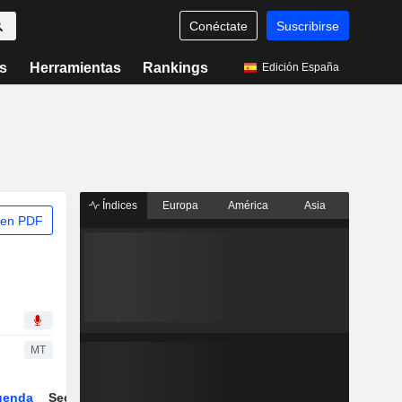
Conéctate
Suscribirse
s
Herramientas
Rankings
Edición España
Índices
Europa
América
Asia
 en PDF
MT
genda
Sector
Derivados
ETFs