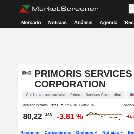
Mercado
Noticias
Análisis
Agenda
Rec
PRIMORIS SERVICES
CORPORATION
Calificaciones sectoriales Primoris Services Corporation
Mercado cerrado -
NYSE
22:02:36 06/08/2026
Variac
80,22
-3,81 %
USD
-6
Resumen
Cotizaciones
Gráficos
Noticias
Em