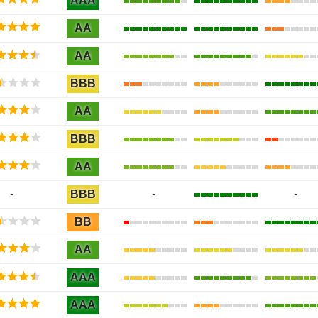
AAA
AA
AA
BBB
AA
BBB
AA
BBB
-
-
-
BB
AA
AAA
AAA