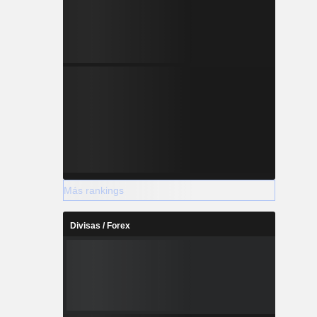
Más rankings
Divisas / Forex