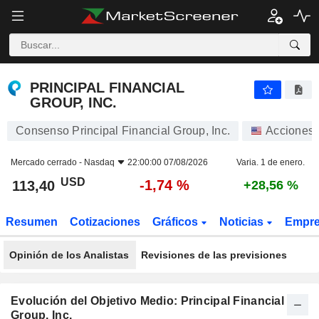
PRINCIPAL FINANCIAL GROUP, INC.
113,40
$
-1,74 %
PRINCIPAL FINANCIAL
GROUP, INC.
Consenso Principal Financial Group, Inc.
Acciones
Mercado cerrado -
Nasdaq
22:00:00 07/08/2026
Varia. 1 de enero.
USD
-1,74 %
113,40
+28,56 %
Resumen
Cotizaciones
Gráficos
Noticias
Empr
Opinión de los Analistas
Revisiones de las previsiones
Evolución del Objetivo Medio: Principal Financial
Group, Inc.