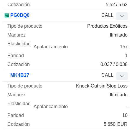
5.52 / 5.62
PG0BQ0
CALL
Productos Exóticos
Ilimitado
15x
1
0.037 / 0.038
CALL
MK4B37
Knock-Out sin Stop Loss
Ilimitado
-
10
5,650
EUR