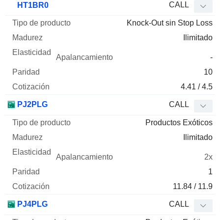
CALL
HT1BR0
Knock-Out sin Stop Loss
Ilimitado
-
10
4.41 / 4.5
PJ2PLG
CALL
Productos Exóticos
Ilimitado
2x
1
11.84 / 11.9
PJ4PLG
CALL