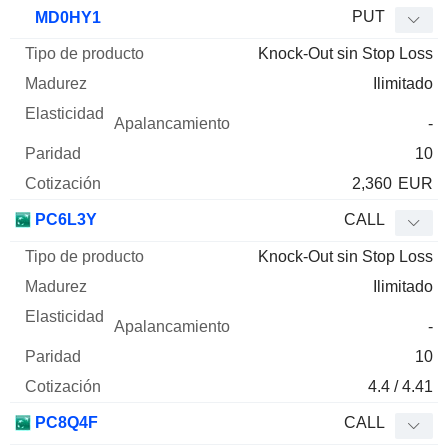
Tipo de
PUT
MD0HY1
Mnemo
Tipo
producto
Madurez
Elasticidad
Apalancamie
Knock-Out sin Stop Loss
Ilimitado
-
10
2,360
EUR
PC6L3Y
CALL
Knock-Out sin Stop Loss
Ilimitado
-
10
4.4 / 4.41
PC8Q4F
CALL