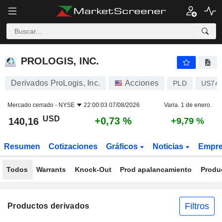
PROLOGIS, INC.
140,16
$
+0,73 %
PROLOGIS, INC.
Derivados ProLogis, Inc.
Acciones
PLD
US74
Mercado cerrado -
NYSE
22:00:03 07/08/2026
Varia. 1 de enero.
USD
+0,73 %
140,16
+9,79 %
Resumen
Cotizaciones
Gráficos
Noticias
Empr
Todos
Warrants
Knock-Out
Prod apalancamiento
Produ
Filtros
Productos derivados