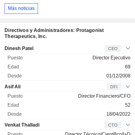
Más noticias
Directivos y Administradores: Protagonist
Therapeutics, Inc.
Director
Puesto
Edad
Desde
Dinesh Patel
CEO
Director Ejecutivo
69
01/12/2008
Asif Ali
DFI
Director Financiero/CFO
52
18/04/2022
Venkat Thalladi
CTO
Director Técnico/Científico/I+D