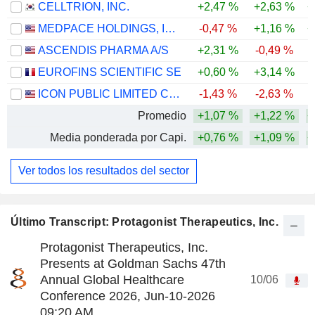
CELLTRION, INC.
+2,47 %
+2,63 %
+
MEDPACE HOLDINGS, INC.
-0,47 %
+1,16 %
+
ASCENDIS PHARMA A/S
+2,31 %
-0,49 %
EUROFINS SCIENTIFIC SE
+0,60 %
+3,14 %
ICON PUBLIC LIMITED COMPANY
-1,43 %
-2,63 %
Promedio
+1,07 %
+1,22 %
+
Media ponderada por Capi.
+0,76 %
+1,09 %
+
Ver todos los resultados del sector
Último Transcript: Protagonist Therapeutics, Inc.
Protagonist Therapeutics, Inc.
Presents at Goldman Sachs 47th
Annual Global Healthcare
10/06
Conference 2026, Jun-10-2026
09:20 AM