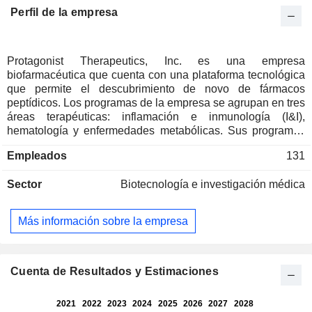
Perfil de la empresa
Protagonist Therapeutics, Inc. es una empresa
biofarmacéutica que cuenta con una plataforma tecnológica
que permite el descubrimiento de novo de fármacos
peptídicos. Los programas de la empresa se agrupan en tres
áreas terapéuticas: inflamación e inmunología (I&I),
hematología y enfermedades metabólicas. Sus programas
clínicos y preclínicos se centran en dianas validadas
Empleados
131
biológica y comercialmente, entre las que se incluyen el
antagonista peptídico oral de la IL-17 PN-881, el péptido
Sector
Biotecnología e investigación médica
agonista triple para la obesidad PN-477, el péptido agonista
doble para la obesidad PN-458, el mimético funcional de la
hepcidina de molécula pequeña oral PN-8047, y los
Más información sobre la empresa
programas de IL-4 y amilina. El ICOTYDE (icotrokinra) se
utiliza para el tratamiento de la psoriasis en placas de
moderada a grave en adultos y pacientes pediátricos de 12
años o más que pesen al menos 40 kg y sean candidatos a
Cuenta de Resultados y Estimaciones
terapia sistémica o fototerapia. Rusfertide es un mimético
inyectable en fase de investigación de la hormona natural
hepcidina, en desarrollo para el tratamiento de la policitemia