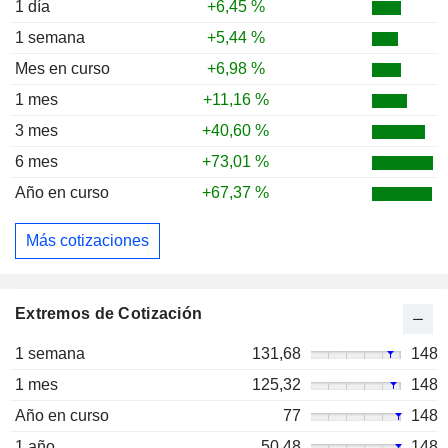
1 día
+6,45 %
1 semana
+5,44 %
Mes en curso
+6,98 %
1 mes
+11,16 %
3 mes
+40,60 %
6 mes
+73,01 %
Año en curso
+67,37 %
Más cotizaciones
Extremos de Cotización
1 semana
131,68
148
1 mes
125,32
148
Año en curso
77
148
1 año
50,48
148