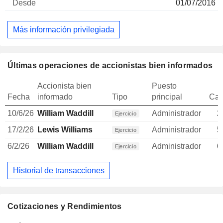
01/07/2016
Más información privilegiada
Últimas operaciones de accionistas bien informados
Accionista bien
Puesto
Fecha
informado
Tipo
principal
Can
10/6/26
William Waddill
Administrador
2
Ejercicio
17/2/26
Lewis Williams
Administrador
5
Ejercicio
6/2/26
William Waddill
Administrador
6
Ejercicio
Historial de transacciones
Cotizaciones y Rendimientos