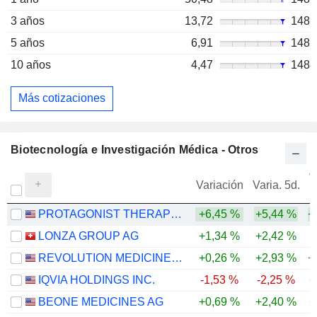
3 años
13,72
148
5 años
6,91
148
10 años
4,47
148
Más cotizaciones
Biotecnología e Investigación Médica - Otros
V
Variación
Varia. 5d.
PROTAGONIST THERAPEUTICS, INC.
+6,45 %
+5,44 %
+
LONZA GROUP AG
+1,34 %
+2,42 %
REVOLUTION MEDICINES, INC.
+0,26 %
+2,93 %
+
IQVIA HOLDINGS INC.
-1,53 %
-2,25 %
+
BEONE MEDICINES AG
+0,69 %
+2,40 %
+