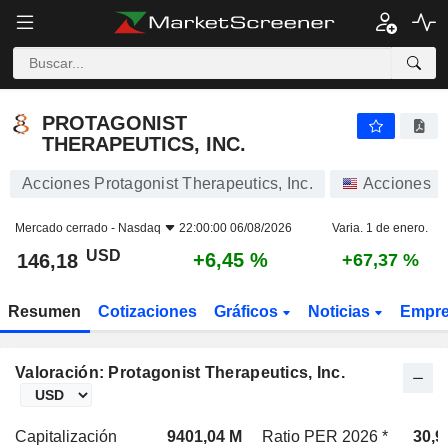
PROTAGONIST THERAPEUTICS, INC.
146,18
$
+6,45 %
PROTAGONIST
THERAPEUTICS, INC.
Acciones Protagonist Therapeutics, Inc.
Acciones
Mercado cerrado -
Nasdaq
22:00:00 06/08/2026
Varia. 1 de enero.
USD
+6,45 %
146,18
+67,37 %
Resumen
Cotizaciones
Gráficos
Noticias
Empr
Valoración: Protagonist Therapeutics, Inc.
Capitalización
9401,04 M
Ratio PER 2026 *
30,9