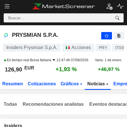
PRYSMIAN S.P.A.
126,90
€
+1,93 %
PRYSMIAN S.P.A.
Insiders Prysmian S.p.A.
Acciones
PRY
IT000
En tiempo real
Borsa Italiana
12:47:46 07/08/2026
Varia. 1 de enero.
EUR
+1,93 %
126,90
+46,97 %
Resumen
Cotizaciones
Gráficos
Noticias
Empr
Todas
Recomendaciones analistas
Eventos destaca
Insiders