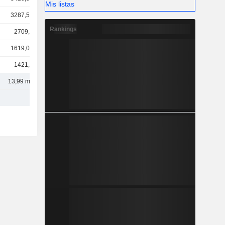
Mis listas
3287,54 M
Rankings
2709,6 M
1619,07 M
1421,7 M
13,99 mil M