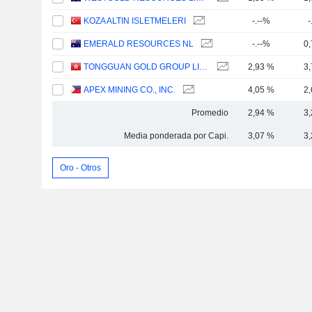
KOZA ALTIN ISLETMELERI
-.--%
-
EMERALD RESOURCES NL
-.--%
0
TONGGUAN GOLD GROUP LIMITED
2,93 %
3
APEX MINING CO., INC.
4,05 %
2
Promedio
2,94 %
3
Media ponderada por Capi.
3,07 %
3
Oro - Otros