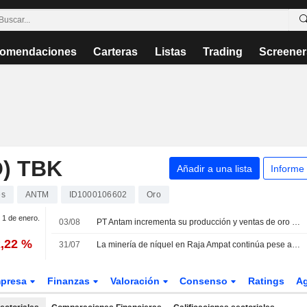
omendaciones
Carteras
Listas
Trading
Screener
) TBK
Añadir a una lista
Informe
es
ANTM
ID1000106602
Oro
. 1 de enero.
03/08
PT Antam incrementa su producción y ventas de oro en el segundo trimestre
2,22 %
31/07
La minería de níquel en Raja Ampat continúa pese a las protestas, según denuncia Greenpeace
presa
Finanzas
Valoración
Consenso
Ratings
A