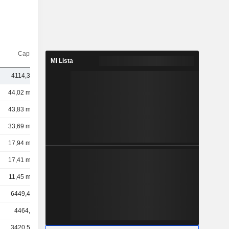
Capi.($)
Mi Lista
4114,32 M
44,02 mil M
43,83 mil M
33,69 mil M
17,94 mil M
17,41 mil M
11,45 mil M
6449,46 M
4464,3 M
3420,59 M