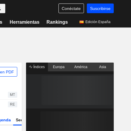
Conéctate
Suscribirse
s
Herramientas
Rankings
Edición España
Índices
Europa
América
Asia
 en PDF
MT
RE
genda
Sector
ETFs