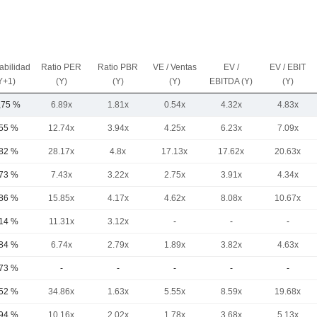
abilidad
Ratio PER
Ratio PBR
VE / Ventas
EV /
EV / EBIT
Y+1)
(Y)
(Y)
(Y)
EBITDA (Y)
(Y)
,75 %
6.89x
1.81x
0.54x
4.32x
4.83x
,55 %
12.74x
3.94x
4.25x
6.23x
7.09x
,82 %
28.17x
4.8x
17.13x
17.62x
20.63x
,73 %
7.43x
3.22x
2.75x
3.91x
4.34x
,86 %
15.85x
4.17x
4.62x
8.08x
10.67x
,14 %
11.31x
3.12x
-
-
-
,84 %
6.74x
2.79x
1.89x
3.82x
4.63x
,73 %
-
-
-
-
-
,52 %
34.86x
1.63x
5.55x
8.59x
19.68x
,94 %
10.16x
2.02x
1.78x
3.68x
5.13x