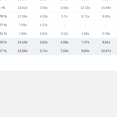
.--%
18.02x
2.54x
3.04x
12.33x
15.84x
,78 %
17.06x
4.33x
5.7x
8.71x
9.65x
,77 %
7.59x
2.27x
-
-
-
,61 %
7.68x
2.62x
3.11x
4.86x
5.39x
,29 %
14,19x
3,02x
4,58x
7,47x
9,81x
,27 %
15,58x
3,71x
7,03x
8,84x
10,67x