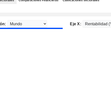
ectoriales
Comparaciones Financieras
Calificaciones sectoriales
ón:
Eje X: