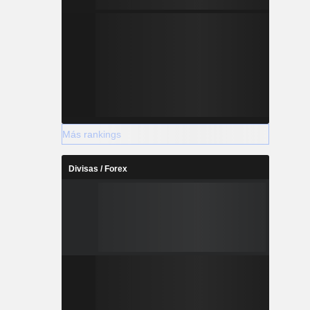
Más rankings
Divisas / Forex