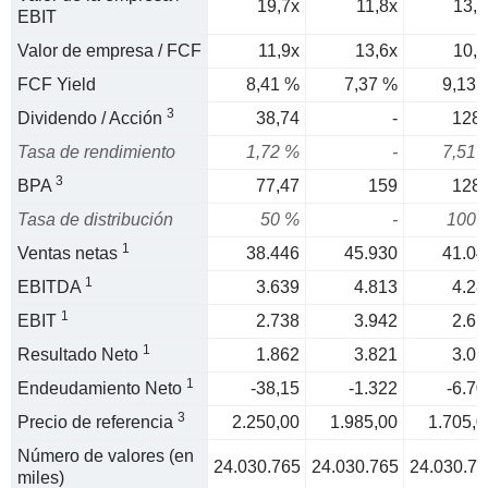
19,7x
11,8x
13,1
EBIT
Valor de empresa / FCF
11,9x
13,6x
10,9
FCF Yield
8,41 %
7,37 %
9,13 
3
Dividendo / Acción
38,74
-
128,
Tasa de rendimiento
1,72 %
-
7,51 
3
BPA
77,47
159
128,
Tasa de distribución
50 %
-
100 
1
Ventas netas
38.446
45.930
41.04
1
EBITDA
3.639
4.813
4.28
1
EBIT
2.738
3.942
2.61
1
Resultado Neto
1.862
3.821
3.07
1
Endeudamiento Neto
-38,15
-1.322
-6.70
3
Precio de referencia
2.250,00
1.985,00
1.705,0
Número de valores (en
24.030.765
24.030.765
24.030.76
miles)