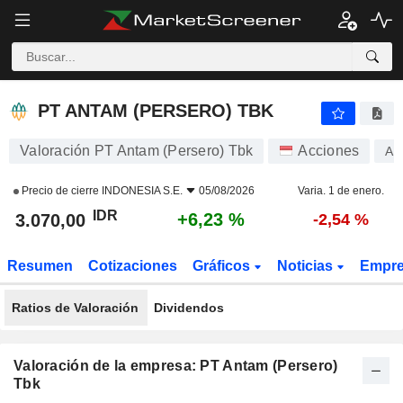
PT ANTAM (PERSERO) TBK
3.070,00
Rp
+6,23 %
PT ANTAM (PERSERO) TBK
Valoración PT Antam (Persero) Tbk
Acciones
A
Precio de cierre
INDONESIA S.E.
05/08/2026
Varia. 1 de enero.
IDR
+6,23 %
3.070,00
-2,54 %
Resumen
Cotizaciones
Gráficos
Noticias
Empr
Ratios de Valoración
Dividendos
Valoración de la empresa: PT Antam (Persero)
Tbk