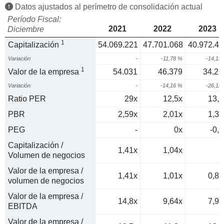
Datos ajustados al perímetro de consolidación actual
Período Fiscal:
2021
2022
2023
Diciembre
1
Capitalización
54.069.221
47.701.068
40.972.45
Variación
-
-11,78 %
-14,11
1
Valor de la empresa
54.031
46.379
34.27
Variación
-
-14,16 %
-26,11
Ratio PER
29x
12,5x
13,3
PBR
2,59x
2,01x
1,34
PEG
-
0x
-0,7
Capitalización /
1,41x
1,04x
1
Volumen de negocios
Valor de la empresa /
1,41x
1,01x
0,83
volumen de negocios
Valor de la empresa /
14,8x
9,64x
7,99
EBITDA
Valor de la empresa /