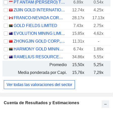
PT ANTAM (PERSERO) TBK
6.89x
0.54x
ZIJIN GOLD INTERNATIONAL COMPANY LIMITED
12.74x
4.25x
FRANCO-NEVADA CORPORATION
28.17x
17.13x
GOLD FIELDS LIMITED
7.43x
2.75x
EVOLUTION MINING LIMITED
15.85x
4.62x
ZHONGJIN GOLD CORP.,LTD
11.31x
-
HARMONY GOLD MINING COMPANY LIMITED
6.74x
1.89x
RAMELIUS RESOURCES LIMITED
34.86x
5.55x
Promedio
15,50x
5,25x
Media ponderada por Capi.
15,76x
7,29x
Ver todas las valoraciones del sector
Cuenta de Resultados y Estimaciones