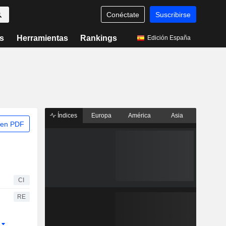
Conéctate
Suscribirse
s
Herramientas
Rankings
Edición España
Índices
Europa
América
Asia
 en PDF
CI
RE
r