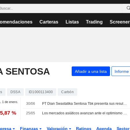
omendaciones
Carteras
Listas
Trading
Screener
A SENTOSA
Añadir a una lista
Informe
es
DSSA
ID1000113400
Carbón
a. 1 de enero.
30/06
PT Dian Swastatika Sentosa Tbk presenta sus resultados financieros del primer trimestre de 2026
75,87 %
25/05
Los mercados asiáticos avanzan ante el optimismo por un acuerdo con Irán que lastra al dólar y al petróleo
presa
Finanzas
Valoración
Ratings
Agenda
Secto