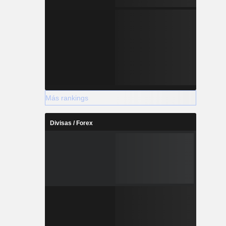
Más rankings
Divisas / Forex