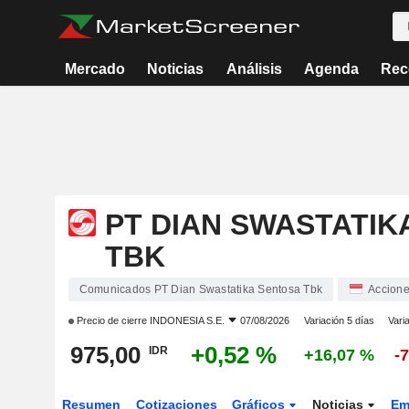
Mercado
Noticias
Análisis
Agenda
Rec
PT DIAN SWASTATIK
TBK
Comunicados PT Dian Swastatika Sentosa Tbk
Accion
Precio de cierre
INDONESIA S.E.
07/08/2026
Variación 5 días
Vari
975,00
+0,52 %
IDR
+16,07 %
-
Resumen
Cotizaciones
Gráficos
Noticias
Em