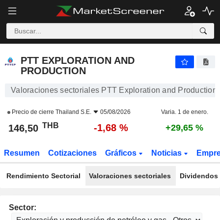
PTT EXPLORATION AND PRODUCTION
146,50
฿
-1,68 %
PTT EXPLORATION AND
PRODUCTION
Valoraciones sectoriales PTT Exploration and Production
Precio de cierre
Thailand S.E.
05/08/2026
Varia. 1 de enero.
THB
-1,68 %
146,50
+29,65 %
Resumen
Cotizaciones
Gráficos
Noticias
Empr
Rendimiento Sectorial
Valoraciones sectoriales
Dividendos 
Sector: