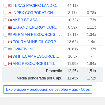
TEXAS PACIFIC LAND CORPORATION
44.11x
-
INPEX CORPORATION
8.17x
0.78x
AKER BP ASA
10.32x
1.73x
EXPAND ENERGY CORPORATION
8.59x
1.11x
PERMIAN RESOURCES CORPORATION
12.11x
1.34x
TOURMALINE OIL CORP.
13.62x
1.4x
OVINTIV INC.
20.61x
1.37x
WHITECAP RESOURCES INC.
10.5x
-
ARC RESOURCES LTD.
11.99x
1.94x
Promedio
12,25x
1,51x
Media ponderada por Capi.
11,45x
1,72x
Exploración y producción de petróleo y gas - Otros