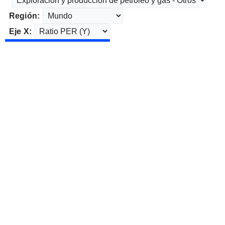
Región:
Eje X: