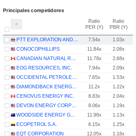
Principales competidores
Ratio
Ratio
PER (Y)
PBR (Y)
PTT EXPLORATION AND PRODUCTION
7.54x
1.03x
CONOCOPHILLIPS
11.84x
2.08x
CANADIAN NATURAL RESOURCES LIMITED
11.78x
2.68x
EOG RESOURCES, INC.
7.94x
2.09x
OCCIDENTAL PETROLEUM CORPORATION
7.65x
1.53x
DIAMONDBACK ENERGY, INC.
11.2x
1.22x
CENOVUS ENERGY INC.
8.83x
2.04x
DEVON ENERGY CORPORATION
8.06x
1.19x
WOODSIDE ENERGY GROUP LTD
11.98x
1.13x
ECOPETROL S.A.
6.15x
1.25x
EQT CORPORATION
12.05x
1.18x