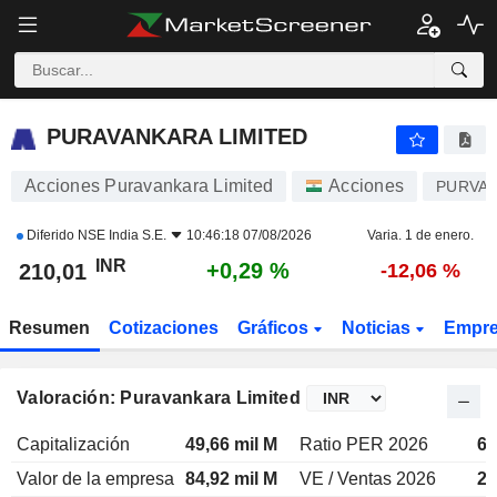
PURAVANKARA LIMITED
210,01
₹
+0,29 %
PURAVANKARA LIMITED
Acciones Puravankara Limited
Acciones
PURVA
Diferido
NSE India S.E.
10:46:18 07/08/2026
Varia. 1 de enero.
INR
+0,29 %
210,01
-12,06 %
Resumen
Cotizaciones
Gráficos
Noticias
Empr
Valoración: Puravankara Limited
Capitalización
49,66 mil M
Ratio PER 2026
60
Valor de la empresa
84,92 mil M
VE / Ventas 2026
2,