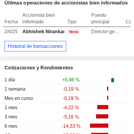
Últimas operaciones de accionistas bien informados
Accionista bien
Puesto
Fecha
informado
Tipo
principal
Can
2/4/25
Abhishek Nirankar Kapoor
Director general
1
Venta
Historial de transacciones
Cotizaciones y Rendimientos
1 día
+0,46 %
1 semana
-0,19 %
Mes en curso
-0,19 %
1 mes
-4,22 %
3 mes
-5,16 %
6 mes
-14,33 %