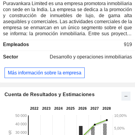
Puravankara Limited es una empresa promotora inmobiliaria
con sede en la India. La empresa se dedica a la promoción
y construcción de inmuebles de lujo, de gama alta
asequibles y comerciales. Las actividades comerciales de la
empresa se enmarcan en un único segmento sobre el que
se informa: la promoción inmobiliaria. Entre sus proyectos
se incluyen Purva Atmosphere, Purva Promenade, Purva
Empleados
919
Meraki, Purva Palm Beach, Purva Zenium, Purva Gainz,
Purva Primus, Purva Summit, Purva Clermont, Purva Aspir,
Sector
Desarrollo y operaciones inmobiliarias
Provident Woodfield, Purva Emerald Bay, Purva Somerset
House y Purva Grandbay, entre otros. Entre las filiales de la
empresa se encuentran Prudential Housing and
Más información sobre la empresa
Infrastructure Development Limited, Centurions Housing &
Constructions Private Limited, Melmont Construction Private
Limited, Purva Realities Private Limited, Purva Ruby
Properties Private Limited y Purva Star Properties Private
Cuenta de Resultados y Estimaciones
Limited, entre otras. Cuenta con presencia en toda la India:
Bangalore, Hyderabad, Chennai, Kochi, Coimbatore,
Mangaluru, Calcuta, Bombay, Pune y Goa.