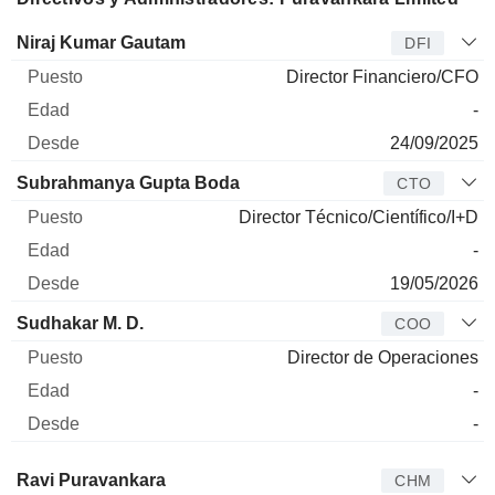
Director
Puesto
Edad
Desde
Niraj Kumar Gautam
DFI
Director Financiero/CFO
-
24/09/2025
Subrahmanya Gupta Boda
CTO
Director Técnico/Científico/I+D
-
19/05/2026
Sudhakar M. D.
COO
Director de Operaciones
-
-
Administrador
Puesto
Edad
Desde
Ravi Puravankara
CHM