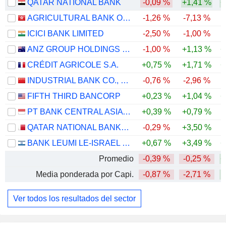
QATAR NATIONAL BANK
-0,09 %
+1,41 %
+
AGRICULTURAL BANK OF CHINA LIMITED
-1,26 %
-7,13 %
ICICI BANK LIMITED
-2,50 %
-1,00 %
ANZ GROUP HOLDINGS LIMITED
-1,00 %
+1,13 %
+
CRÉDIT AGRICOLE S.A.
+0,75 %
+1,71 %
+
INDUSTRIAL BANK CO., LTD.
-0,76 %
-2,96 %
-
FIFTH THIRD BANCORP
+0,23 %
+1,04 %
+
PT BANK CENTRAL ASIA TBK
+0,39 %
+0,79 %
-
QATAR NATIONAL BANK (Q.P.S.C.)
-0,29 %
+3,50 %
-
BANK LEUMI LE-ISRAEL B.M.
+0,67 %
+3,49 %
+
Promedio
-0,39 %
-0,25 %
+
Media ponderada por Capi.
-0,87 %
-2,71 %
Ver todos los resultados del sector