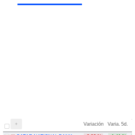
V
Variación
Varia. 5d.