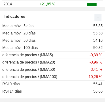
2014
+21,85 %
2013
-7,12 %
Indicadores
2012
+90,70 %
Media móvil 5 días
2011
-55,30 %
55,85
Media móvil 20 días
2010
+86,62 %
55,53
Media móvil 50 días
2009
+87,86 %
54,16
Media móvil 100 días
2008
-58,66 %
50,32
diferencia de precios / (MMA5)
2007
+13,32 %
-0,39 %
diferencia de precios / (MMA20)
2006
-51,28 %
-0,96 %
diferencia de precios / (MMA50)
2005
+125,70 %
-3,41 %
diferencia de precios / (MMA100)
2004
+88,65 %
-10,26 %
RSI 9 días
2003
+69,63 %
56,41
RSI 14 días
2002
+34,67 %
56,66
2001
-2,86 %