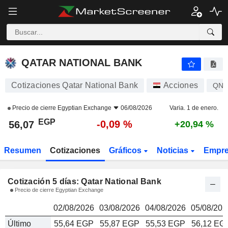
QATAR NATIONAL BANK
56,07
£
QATAR NATIONAL BANK
Cotizaciones Qatar National Bank
Acciones
QNB
Precio de cierre
Egyptian Exchange
06/08/2026
Varia. 1 de enero.
EGP
-0,09 %
56,07
+20,94 %
Resumen
Cotizaciones
Gráficos
Noticias
Empr
Cotización 5 días: Qatar National Bank
Precio de cierre Egyptian Exchange
02/08/2026
03/08/2026
04/08/2026
05/08/202
Último
55,64 EGP
55,87 EGP
55,53 EGP
56,12 EG