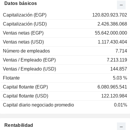
2000
-19,06 %
Datos básicos
1999
-6,40 %
Capitalización (EGP)
120.820.923.702
1998
-22,69 %
Capitalización (USD)
2.426.386.068
1997
+29,14 %
Ventas netas (EGP)
55.642.000.000
Ventas netas (USD)
1.117.430.404
Número de empleados
7.714
Ventas / Empleado (EGP)
7.213.119
Ventas / Empleado (USD)
144.857
Flotante
5.03 %
Capital flotante (EGP)
6.080.965.541
Capital flotante (USD)
122.120.984
Capital diario negociado promedio
0.01%
Rentabilidad