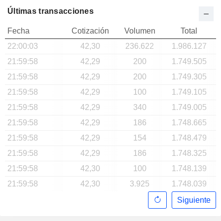
Últimas transacciones
Fecha
Cotización
Volumen
Total
22:00:03
42,30
236.622
1.986.127
21:59:58
42,29
200
1.749.505
21:59:58
42,29
200
1.749.305
21:59:58
42,29
100
1.749.105
21:59:58
42,29
340
1.749.005
21:59:58
42,29
186
1.748.665
21:59:58
42,29
154
1.748.479
21:59:58
42,29
186
1.748.325
21:59:58
42,30
100
1.748.139
21:59:58
42,30
3.925
1.748.039
Siguiente