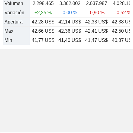
Volumen
2.298.465
3.362.002
2.037.987
4.028.16
Variación
+2,25 %
0,00 %
-0,90 %
-0,52 %
Apertura
42,28 US$
42,14 US$
42,33 US$
42,38 US
Max
42,66 US$
42,36 US$
42,41 US$
42,50 US
Min
41,77 US$
41,40 US$
41,47 US$
40,87 US