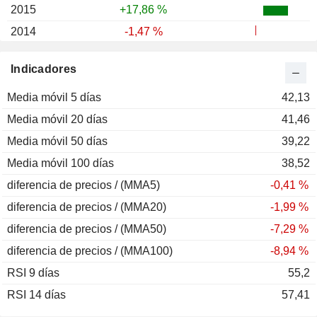
2015
+17,86 %
2014
-1,47 %
2013
+31,19 %
Indicadores
2012
+31,43 %
Media móvil 5 días
2011
-29,36 %
42,13
Media móvil 20 días
2010
-12,45 %
41,46
Media móvil 50 días
2009
+27,16 %
39,22
Media móvil 100 días
2008
-16,58 %
38,52
diferencia de precios / (MMA5)
2007
+39,13 %
-0,41 %
diferencia de precios / (MMA20)
2006
+28,77 %
-1,99 %
diferencia de precios / (MMA50)
2005
+7,31 %
-7,29 %
diferencia de precios / (MMA100)
2004
-8,44 %
-8,94 %
RSI 9 días
2003
+130,44 %
55,2
RSI 14 días
2002
-72,04 %
57,41
2001
-46,35 %