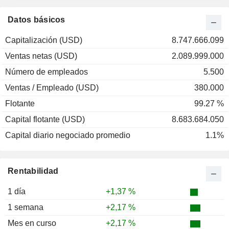
2000
+83,28 %
Datos básicos
1999
+150,62 %
Capitalización (USD)
8.747.666.099
1998
+35,01 %
Ventas netas (USD)
2.089.999.000
1997
+73,30 %
Número de empleados
5.500
1996
+70,25 %
Ventas / Empleado (USD)
380.000
Flotante
99.27 %
Capital flotante (USD)
8.683.684.050
Capital diario negociado promedio
1.1%
Rentabilidad
1 día
+1,37 %
1 semana
+2,17 %
Mes en curso
+2,17 %