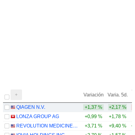
V
Variación
Varia. 5d.
QIAGEN N.V.
+1,37 %
+2,17 %
-
LONZA GROUP AG
+0,99 %
+1,78 %
REVOLUTION MEDICINES, INC.
+3,71 %
+9,40 %
+