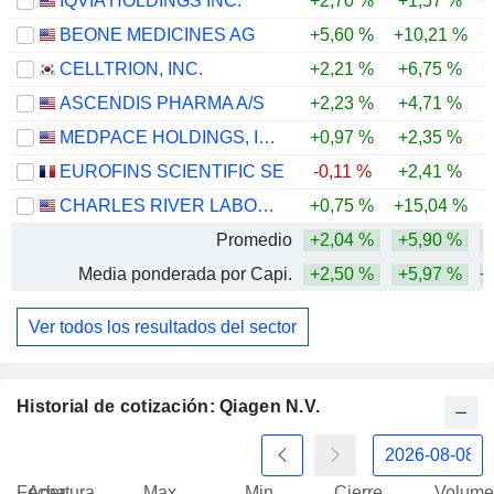
IQVIA HOLDINGS INC.
+2,70 %
+1,57 %
+
BEONE MEDICINES AG
+5,60 %
+10,21 %
+
CELLTRION, INC.
+2,21 %
+6,75 %
+
ASCENDIS PHARMA A/S
+2,23 %
+4,71 %
MEDPACE HOLDINGS, INC.
+0,97 %
+2,35 %
+
EUROFINS SCIENTIFIC SE
-0,11 %
+2,41 %
CHARLES RIVER LABORATORIES INTERNATIONAL, INC.
+0,75 %
+15,04 %
+
Promedio
+2,04 %
+5,90 %
+
Media ponderada por Capi.
+2,50 %
+5,97 %
+
Ver todos los resultados del sector
Historial de cotización: Qiagen N.V.
Fecha
Apertura
Max
Min
Cierre
Volume