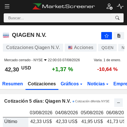
QIAGEN N.V.
42,30
$
QIAGEN N.V.
Cotizaciones Qiagen N.V.
Acciones
QGEN
NL
Mercado cerrado -
NYSE
22:00:03 07/08/2026
Varia. 1 de enero.
USD
+1,37 %
42,30
-10,64 %
Resumen
Cotizaciones
Gráficos
Noticias
Empr
Cotización 5 días: Qiagen N.V.
Cotización diferida NYSE
03/08/2026
04/08/2026
05/08/2026
06/08/202
Último
42,33 US$
42,33 US$
41,95 US$
41,73 US