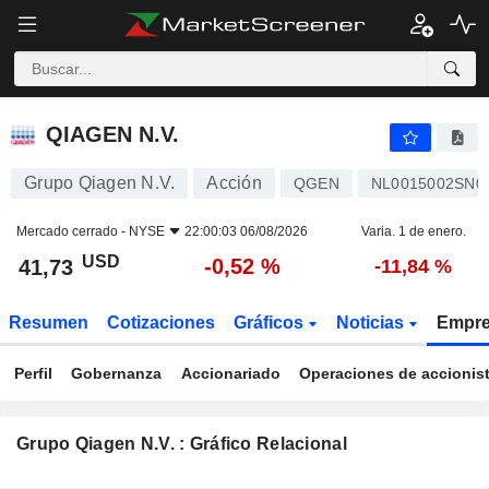
QIAGEN N.V.
41,73
$
-0,52 %
QIAGEN N.V.
Grupo Qiagen N.V.
Acción
QGEN
NL0015002SN0
Mercado cerrado -
NYSE
22:00:03 06/08/2026
Varia. 1 de enero.
USD
-0,52 %
41,73
-11,84 %
Resumen
Cotizaciones
Gráficos
Noticias
Empr
Perfil
Gobernanza
Accionariado
Operaciones de accionis
Grupo Qiagen N.V. : Gráfico Relacional