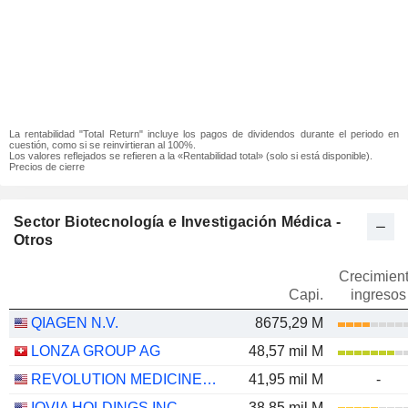
La rentabilidad "Total Return" incluye los pagos de dividendos durante el periodo en
cuestión, como si se reinvirtieran al 100%.
Los valores reflejados se refieren a la «Rentabilidad total» (solo si está disponible).
Precios de cierre
Sector Biotecnología e Investigación Médica -
Otros
Crecimien
Capi.
ingresos
QIAGEN N.V.
8675,29 M
LONZA GROUP AG
48,57 mil M
REVOLUTION MEDICINES, INC.
41,95 mil M
-
IQVIA HOLDINGS INC.
38,85 mil M