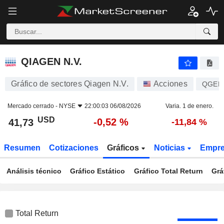
QIAGEN N.V.
41,73
$
-0,52 %
QIAGEN N.V.
Gráfico de sectores Qiagen N.V.
Acciones
QGEN
Mercado cerrado -
NYSE
22:00:03 06/08/2026
Varia. 1 de enero.
USD
-0,52 %
41,73
-11,84 %
Resumen
Cotizaciones
Gráficos
Noticias
Empr
Análisis técnico
Gráfico Estático
Gráfico Total Return
Grá
Total Return