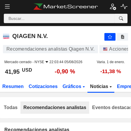
QIAGEN N.V.
41,95
$
-0,90 %
QIAGEN N.V.
Recomendaciones analistas Qiagen N.V.
Acciones
Mercado cerrado -
NYSE
22:03:44 05/08/2026
Varia. 1 de enero.
USD
-0,90 %
41,95
-11,38 %
Resumen
Cotizaciones
Gráficos
Noticias
Empr
Todas
Recomendaciones analistas
Eventos destaca
Recomendaciones analistas