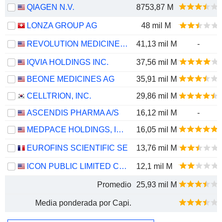
QIAGEN N.V.
8753,87 M
LONZA GROUP AG
48 mil M
REVOLUTION MEDICINES, INC.
41,13 mil M
-
IQVIA HOLDINGS INC.
37,56 mil M
BEONE MEDICINES AG
35,91 mil M
CELLTRION, INC.
29,86 mil M
ASCENDIS PHARMA A/S
16,12 mil M
-
MEDPACE HOLDINGS, INC.
16,05 mil M
EUROFINS SCIENTIFIC SE
13,76 mil M
ICON PUBLIC LIMITED COMPANY
12,1 mil M
Promedio
25,93 mil M
Media ponderada por Capi.