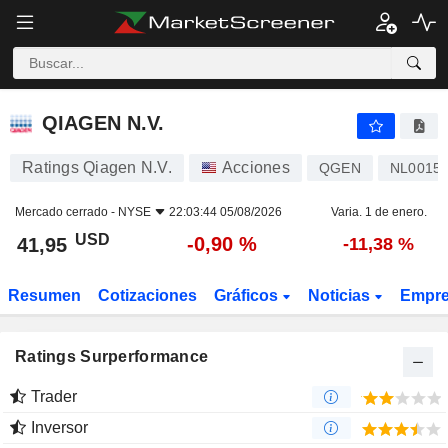
QIAGEN N.V.
41,95
$
-0,90 %
QIAGEN N.V.
Ratings Qiagen N.V.
Acciones
QGEN
NL0015
Mercado cerrado -
NYSE
22:03:44 05/08/2026
Varia. 1 de enero.
USD
-0,90 %
41,95
-11,38 %
Resumen
Cotizaciones
Gráficos
Noticias
Empr
Ratings Surperformance
Trader
Inversor