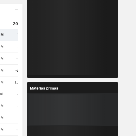
2023
2024
 M
746 M
1021,89 M
 M
413 M
479 M
 M
-186 M
-202 M
5 M
-2,03 M
-888 mil
 M
16,65 M
11,5 M
Materias primas
mil
-54 mil
-149 mil
 M
330 M
462 M
 M
-185 M
-168 M
 M
-187 M
-168 M