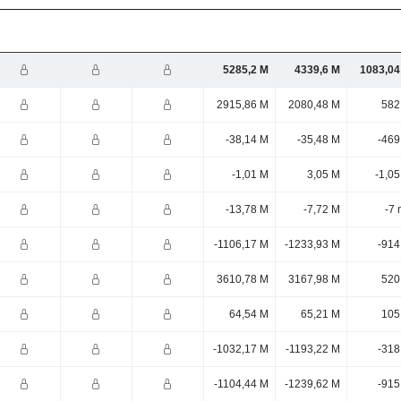
5285,2 M
4339,6 M
1083,04
2915,86 M
2080,48 M
582
-38,14 M
-35,48 M
-469
-1,01 M
3,05 M
-1,0
-13,78 M
-7,72 M
-7 
-1106,17 M
-1233,93 M
-914
3610,78 M
3167,98 M
520
64,54 M
65,21 M
105
-1032,17 M
-1193,22 M
-318
-1104,44 M
-1239,62 M
-915