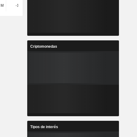
 M
-1,89 M
33,47 M
Criptomonedas
Tipos de interés