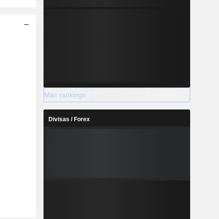
Más rankings
Divisas / Forex