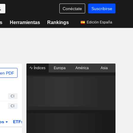
Conéctate
Suscribirse
s
Herramientas
Rankings
Edición España
Índices
Europa
América
Asia
 en PDF
CI
CI
dos
ETFs