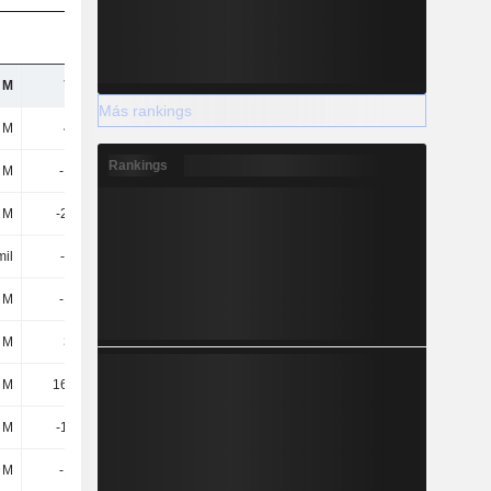
 M
746 M
1021,89 M
Más rankings
 M
413 M
479 M
Rankings
 M
-186 M
-202 M
5 M
-2,03 M
-888 mil
mil
-54 mil
-149 mil
 M
-187 M
-168 M
 M
330 M
462 M
 M
16,65 M
11,5 M
 M
-1,89 M
33,47 M
 M
-185 M
-168 M