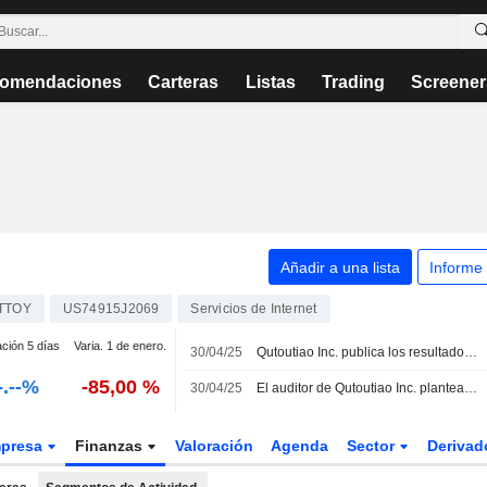
omendaciones
Carteras
Listas
Trading
Screener
Añadir a una lista
Informe
TTOY
US74915J2069
Servicios de Internet
ación 5 días
Varia. 1 de enero.
30/04/25
Qutoutiao Inc. publica los resultados financieros del ejercicio cerrado a 31 de diciembre de 2024.
-.--%
-85,00 %
30/04/25
El auditor de Qutoutiao Inc. plantea dudas sobre la continuidad de la empresa.
presa
Finanzas
Valoración
Agenda
Sector
Deriva