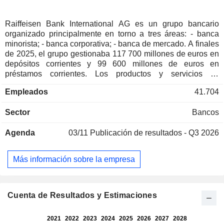
Raiffeisen Bank International AG es un grupo bancario
organizado principalmente en torno a tres áreas: - banca
minorista; - banca corporativa; - banca de mercado. A finales
de 2025, el grupo gestionaba 117 700 millones de euros en
depósitos corrientes y 99 600 millones de euros en
préstamos corrientes. Los productos y servicios se
comercializan a través de una red de 1322 sucursales en
Empleados
41.704
Europa. Los ingresos se distribuyen geográficamente de la
siguiente manera: Europa del Este (25,1 %), Europa Central
Sector
Bancos
(22,6 %), Europa Sudoriental (19 %), Ucrania (4,5 %) y otros
(28,8 %).
Agenda
03/11
Publicación de resultados - Q3 2026
Más información sobre la empresa
Cuenta de Resultados y Estimaciones