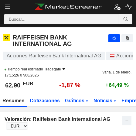
RAIFFEISEN BANK INTERNATIONAL AG
62,95
€
-1,79 %
RAIFFEISEN BANK
INTERNATIONAL AG
Acciones Raiffeisen Bank International AG
Accione
Tiempo real estimado
Tradegate
Varia. 1 de enero.
17:15:26 07/08/2026
EUR
-1,87 %
62,90
+64,49 %
Resumen
Cotizaciones
Gráficos
Noticias
Empr
Valoración: Raiffeisen Bank International AG