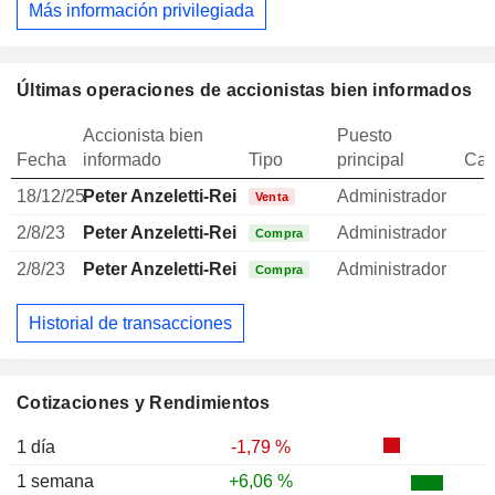
Más información privilegiada
Últimas operaciones de accionistas bien informados
Accionista bien
Puesto
Fecha
informado
Tipo
principal
Can
18/12/25
Peter Anzeletti-Reikl
Administrador
Venta
2/8/23
Peter Anzeletti-Reikl
Administrador
Compra
2/8/23
Peter Anzeletti-Reikl
Administrador
Compra
Historial de transacciones
Cotizaciones y Rendimientos
1 día
-1,79 %
1 semana
+6,06 %