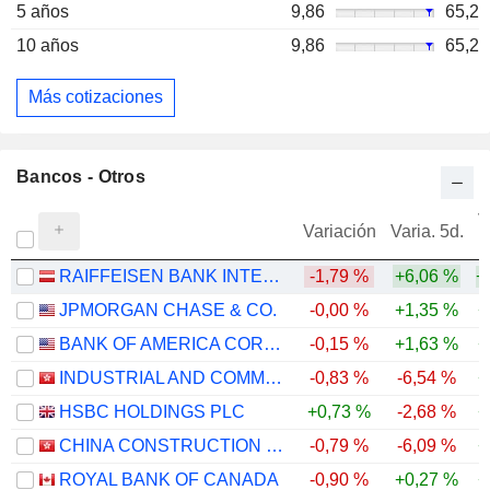
5 años
9,86
65,2
10 años
9,86
65,2
Más cotizaciones
Bancos - Otros
V
Variación
Varia. 5d.
RAIFFEISEN BANK INTERNATIONAL AG
-1,79 %
+6,06 %
+
JPMORGAN CHASE & CO.
-0,00 %
+1,35 %
+
BANK OF AMERICA CORPORATION
-0,15 %
+1,63 %
+
INDUSTRIAL AND COMMERCIAL BANK OF CHINA LIMITED
-0,83 %
-6,54 %
+
HSBC HOLDINGS PLC
+0,73 %
-2,68 %
+
CHINA CONSTRUCTION BANK CORPORATION
-0,79 %
-6,09 %
+
ROYAL BANK OF CANADA
-0,90 %
+0,27 %
+