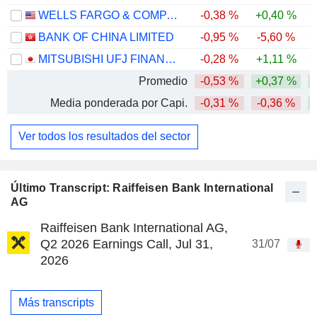
WELLS FARGO & COMPANY
-0,38 %
+0,40 %
+
BANK OF CHINA LIMITED
-0,95 %
-5,60 %
+
MITSUBISHI UFJ FINANCIAL GROUP, INC.
-0,28 %
+1,11 %
+
Promedio
-0,53 %
+0,37 %
+
Media ponderada por Capi.
-0,31 %
-0,36 %
+
Ver todos los resultados del sector
Último Transcript: Raiffeisen Bank International
AG
Raiffeisen Bank International AG,
Q2 2026 Earnings Call, Jul 31,
31/07
2026
Más transcripts