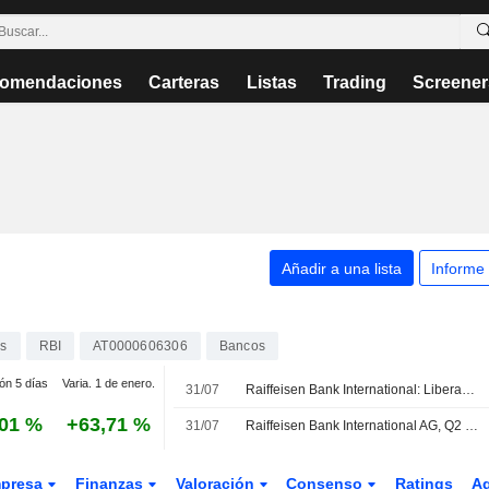
omendaciones
Carteras
Listas
Trading
Screener
Añadir a una lista
Informe
s
RBI
AT0000606306
Bancos
ión 5 días
Varia. 1 de enero.
31/07
Raiffeisen Bank International: Liberación inesperada de provisiones
,01 %
+63,71 %
31/07
Raiffeisen Bank International AG, Q2 2026 Earnings Call, Jul 31, 2026
presa
Finanzas
Valoración
Consenso
Ratings
A