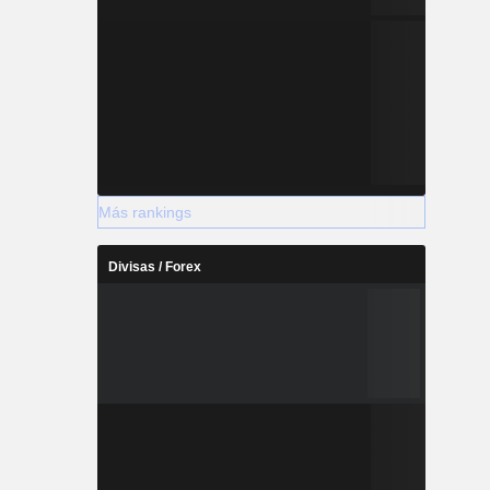
Más rankings
Divisas / Forex