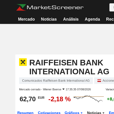
Mercado
Noticias
Análisis
Agenda
Rec
RAIFFEISEN BANK
INTERNATIONAL AG
Comunicados Raiffeisen Bank International AG
Accione
Mercado cerrado -
Wiener Boerse
17:35:35 07/08/2026
Variac
62,70
-2,18 %
EUR
+8
Resumen
Cotizaciones
Gráficos
Noticias
Em