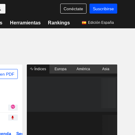
Conéctate
Suscribirse
s
Herramientas
Rankings
Edición España
Índices
Europa
América
Asia
 en PDF
genda
Sector
Derivados
ETFs