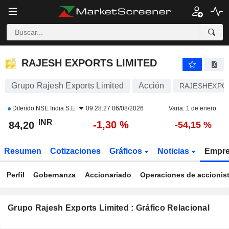
RAJESH EXPORTS LIMITED
84,20
₹
-1,30 %
RAJESH EXPORTS LIMITED
Grupo Rajesh Exports Limited
Acción
RAJESHEXPO
Diferido
NSE India S.E.
09:28:27 06/08/2026
Varia. 1 de enero.
INR
-1,30 %
84,20
-54,15 %
Resumen
Cotizaciones
Gráficos
Noticias
Empr
Perfil
Gobernanza
Accionariado
Operaciones de accionis
Grupo Rajesh Exports Limited : Gráfico Relacional