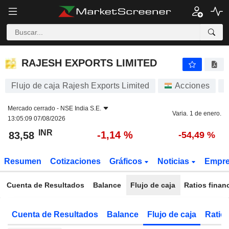
RAJESH EXPORTS LIMITED
83,58
₹
-1,14 %
RAJESH EXPORTS LIMITED
Flujo de caja Rajesh Exports Limited
Acciones
Mercado cerrado -
NSE India S.E.
Varia. 1 de enero.
13:05:09 07/08/2026
INR
-1,14 %
83,58
-54,49 %
Resumen
Cotizaciones
Gráficos
Noticias
Empr
Cuenta de Resultados
Balance
Flujo de caja
Ratios finan
Cuenta de Resultados
Balance
Flujo de caja
Ratios