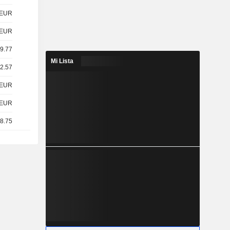
EUR
EUR
29.77
Mi Lista
22.57
EUR
EUR
18.75