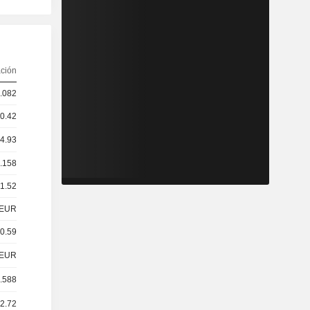
ación
0.082
 0.42
14.93
0.158
 1.52
EUR
 0.59
EUR
0.588
 2.72