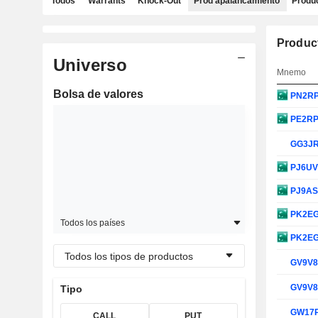
Todos
Warrants
Knock-Out
Prod apalancamiento
Produc
Produc
Universo
Mnemo
Bolsa de valores
PN2R
PE2R
GG3J
PJ6U
PJ9A
PK2E
Todos los países
PK2E
Todos los tipos de productos
GV9V
GV9V
Tipo
GW17
CALL
PUT