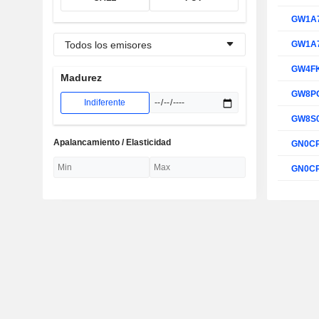
GW1A
Todos los emisores
GW1A
GW4F
Madurez
GW8P
Indiferente
GW8S
Apalancamiento / Elasticidad
GN0C
GN0C