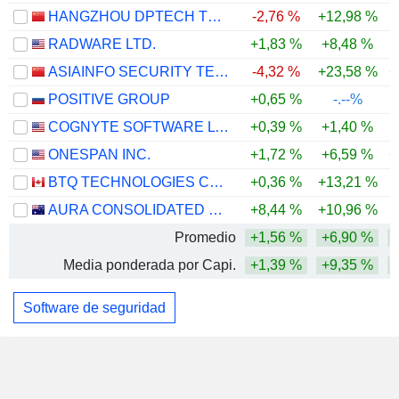
HANGZHOU DPTECH TECHNOLOGIES CO.,LTD.
-2,76 %
+12,98 %
RADWARE LTD.
+1,83 %
+8,48 %
ASIAINFO SECURITY TECHNOLOGIES CO.,LTD.
-4,32 %
+23,58 %
+
POSITIVE GROUP
+0,65 %
-.--%
COGNYTE SOFTWARE LTD.
+0,39 %
+1,40 %
ONESPAN INC.
+1,72 %
+6,59 %
+
BTQ TECHNOLOGIES CORP.
+0,36 %
+13,21 %
-
AURA CONSOLIDATED GROUP, INC.
+8,44 %
+10,96 %
Promedio
+1,56 %
+6,90 %
Media ponderada por Capi.
+1,39 %
+9,35 %
Software de seguridad