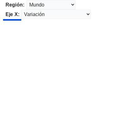
Región:
Eje X: