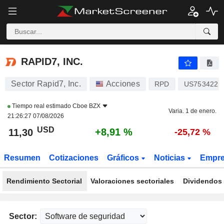
RAPID7, INC.
11,30
$
+8,91 %
RAPID7, INC.
Sector Rapid7, Inc.
Acciones
RPD
US7534221
Tiempo real estimado
Cboe BZX
Varia. 1 de enero.
21:26:27 07/08/2026
USD
+8,91 %
11,30
-25,72 %
Resumen
Cotizaciones
Gráficos
Noticias
Empr
Rendimiento Sectorial
Valoraciones sectoriales
Dividendos 
Sector: