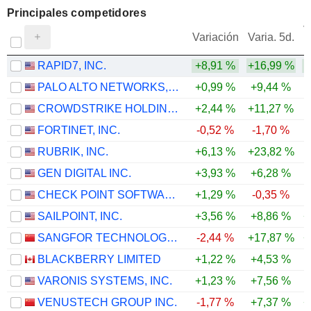
Principales competidores
V
Variación
Varia. 5d.
RAPID7, INC.
+8,91 %
+16,99 %
PALO ALTO NETWORKS, INC.
+0,99 %
+9,44 %
CROWDSTRIKE HOLDINGS, INC.
+2,44 %
+11,27 %
FORTINET, INC.
-0,52 %
-1,70 %
RUBRIK, INC.
+6,13 %
+23,82 %
GEN DIGITAL INC.
+3,93 %
+6,28 %
CHECK POINT SOFTWARE TECHNOLOGIES LTD.
+1,29 %
-0,35 %
SAILPOINT, INC.
+3,56 %
+8,86 %
+
SANGFOR TECHNOLOGIES INC.
-2,44 %
+17,87 %
+
BLACKBERRY LIMITED
+1,22 %
+4,53 %
-
VARONIS SYSTEMS, INC.
+1,23 %
+7,56 %
VENUSTECH GROUP INC.
-1,77 %
+7,37 %
+