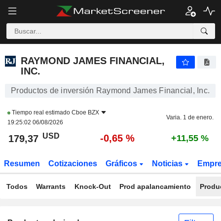
RAYMOND JAMES FINANCIAL, INC.
179,37
$
-0,65 %
RAYMOND JAMES FINANCIAL,
INC.
Productos de inversión Raymond James Financial, Inc.
Tiempo real estimado
Cboe BZX
Varia. 1 de enero.
19:25:02 06/08/2026
USD
-0,65 %
179,37
+11,55 %
Resumen
Cotizaciones
Gráficos
Noticias
Empr
Todos
Warrants
Knock-Out
Prod apalancamiento
Produ