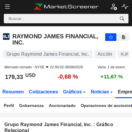
RAYMOND JAMES FINANCIAL, INC.
179,33
$
-0,68 %
RAYMOND JAMES FINANCIAL,
INC.
Grupo Raymond James Financial, Inc.
Acción
RJF
Mercado cerrado -
NYSE
22:00:02 06/08/2026
Varia. 1 de enero.
USD
-0,68 %
179,33
+11,67 %
Resumen
Cotizaciones
Gráficos
Noticias
Empr
Perfil
Gobernanza
Accionariado
Operaciones de accionis
Grupo Raymond James Financial, Inc. : Gráfico
Relacional