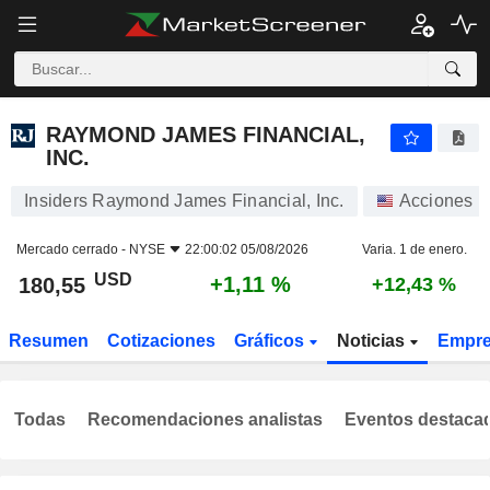
RAYMOND JAMES FINANCIAL, INC.
180,55
$
+1,11 %
RAYMOND JAMES FINANCIAL,
INC.
Insiders Raymond James Financial, Inc.
Acciones
Mercado cerrado -
NYSE
22:00:02 05/08/2026
Varia. 1 de enero.
USD
+1,11 %
180,55
+12,43 %
Resumen
Cotizaciones
Gráficos
Noticias
Empr
Todas
Recomendaciones analistas
Eventos destaca