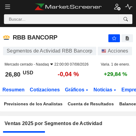
RBB BANCORP
26,80
$
-0,04 %
RBB BANCORP
Segmentos de Actividad RBB Bancorp
Acciones
Mercado cerrado -
Nasdaq
22:00:00 07/08/2026
Varia. 1 de enero.
USD
-0,04 %
26,80
+29,84 %
Resumen
Cotizaciones
Gráficos
Noticias
Empr
Previsiones de los Analistas
Cuenta de Resultados
Balance
Ventas 2025 por Segmentos de Actividad