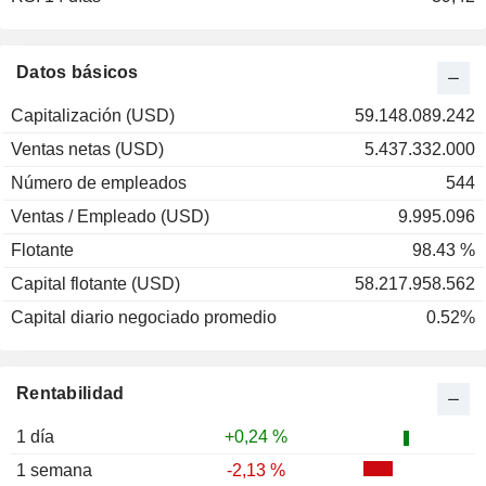
2001
+18,19 %
2000
+20,61 %
Datos básicos
1999
-17,09 %
Capitalización (USD)
59.148.089.242
1998
-2,21 %
Ventas netas (USD)
5.437.332.000
1997
+6,55 %
Número de empleados
544
1996
+6,11 %
Ventas / Empleado (USD)
9.995.096
1995
+31,39 %
Flotante
98.43 %
1994
+7,03 %
Capital flotante (USD)
58.217.958.562
Capital diario negociado promedio
0.52%
Rentabilidad
1 día
+0,24 %
1 semana
-2,13 %