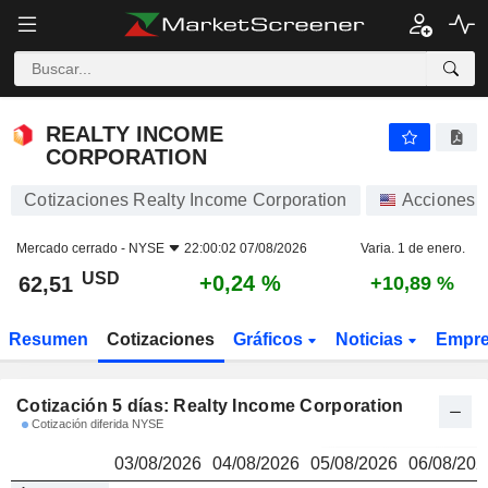
REALTY INCOME CORPORATION
62,51
$
REALTY INCOME
CORPORATION
Cotizaciones Realty Income Corporation
Acciones
Mercado cerrado -
NYSE
22:00:02 07/08/2026
Varia. 1 de enero.
USD
+0,24 %
62,51
+10,89 %
Resumen
Cotizaciones
Gráficos
Noticias
Empr
Cotización 5 días: Realty Income Corporation
Cotización diferida NYSE
03/08/2026
04/08/2026
05/08/2026
06/08/202