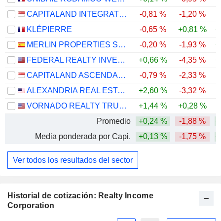
CAPITALAND INTEGRATED COMMERCIAL TRUST
-0,81 %
-1,20 %
KLÉPIERRE
-0,65 %
+0,81 %
+
MERLIN PROPERTIES SOCIMI, S.A.
-0,20 %
-1,93 %
+
FEDERAL REALTY INVESTMENT TRUST
+0,66 %
-4,35 %
+
CAPITALAND ASCENDAS REIT
-0,79 %
-2,33 %
ALEXANDRIA REAL ESTATE EQUITIES, INC.
+2,60 %
-3,32 %
-
VORNADO REALTY TRUST
+1,44 %
+0,28 %
Promedio
+0,24 %
-1,88 %
+
Media ponderada por Capi.
+0,13 %
-1,75 %
+
Ver todos los resultados del sector
Historial de cotización: Realty Income
Corporation