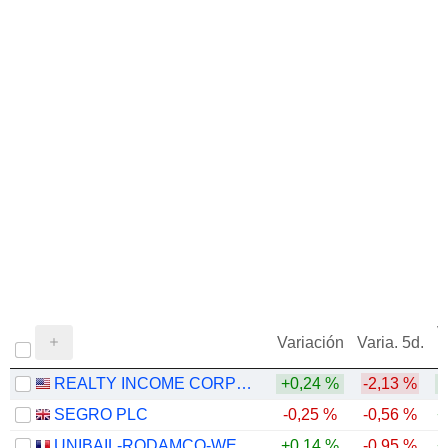
V
Variación
Varia. 5d.
REALTY INCOME CORPORATION
+0,24 %
-2,13 %
SEGRO PLC
-0,25 %
-0,56 %
+
UNIBAIL-RODAMCO-WESTFIELD SE
+0,14 %
-0,95 %
+