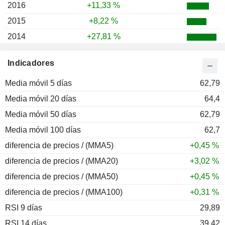
2016
+11,33 %
2015
+8,22 %
2014
+27,81 %
2013
-7,16 %
Indicadores
2012
+15,02 %
Media móvil 5 días
2011
+2,22 %
62,79
Media móvil 20 días
2010
+32,00 %
64,4
Media móvil 50 días
2009
+11,92 %
62,79
Media móvil 100 días
2008
-14,32 %
62,7
diferencia de precios / (MMA5)
2007
-2,45 %
+0,45 %
diferencia de precios / (MMA20)
2006
+28,12 %
+3,02 %
diferencia de precios / (MMA50)
2005
-14,51 %
+0,45 %
diferencia de precios / (MMA100)
2004
+26,45 %
+0,31 %
RSI 9 días
2003
+14,29 %
29,89
RSI 14 días
2002
+19,05 %
39,42