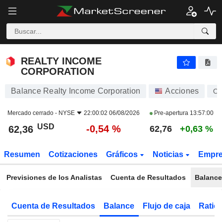
REALTY INCOME CORPORATION
62,36
$
-0,54 %
REALTY INCOME
CORPORATION
Balance Realty Income Corporation
Acciones
O
Mercado cerrado -
NYSE
22:00:02 06/08/2026
Pre-apertura
13:57:00
USD
-0,54 %
62,36
62,76
+0,63 %
Resumen
Cotizaciones
Gráficos
Noticias
Empr
Previsiones de los Analistas
Cuenta de Resultados
Balance
Cuenta de Resultados
Balance
Flujo de caja
Ratios