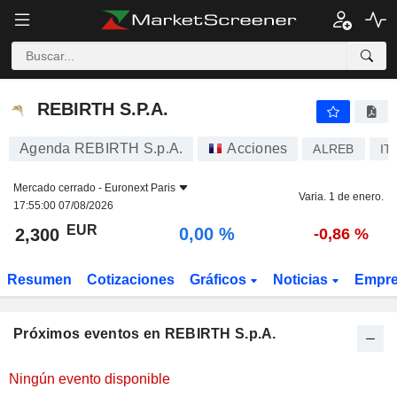
REBIRTH S.P.A.
2,300
€
0,00 %
REBIRTH S.P.A.
Agenda REBIRTH S.p.A.
Acciones
ALREB
IT
Mercado cerrado -
Euronext Paris
Varia. 1 de enero.
17:55:00 07/08/2026
EUR
0,00 %
2,300
-0,86 %
Resumen
Cotizaciones
Gráficos
Noticias
Empr
Próximos eventos en REBIRTH S.p.A.
Ningún evento disponible