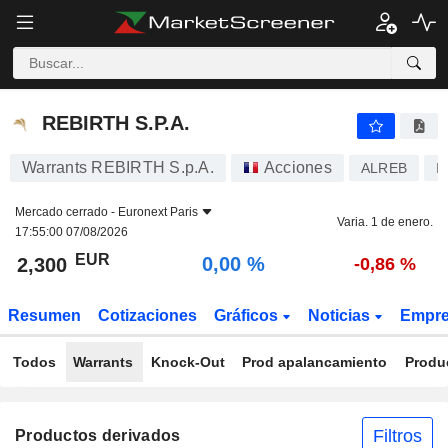
REBIRTH S.P.A.
2,300
€
0,00 %
REBIRTH S.P.A.
Warrants REBIRTH S.p.A.
Acciones
ALREB
I
Mercado cerrado -
Euronext Paris
Varia. 1 de enero.
17:55:00 07/08/2026
EUR
0,00 %
2,300
-0,86 %
Resumen
Cotizaciones
Gráficos
Noticias
Empr
Todos
Warrants
Knock-Out
Prod apalancamiento
Produ
Filtros
Productos derivados