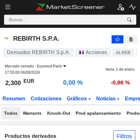
REBIRTH S.P.A.
2,300
€
0,00 %
REBIRTH S.P.A.
Derivados REBIRTH S.p.A.
Acciones
ALREB
Mercado cerrado -
Euronext Paris
Varia. 1 de enero.
17:55:00 06/08/2026
EUR
0,00 %
2,300
-0,86 %
Resumen
Cotizaciones
Gráficos
Noticias
Empr
Todos
Warrants
Knock-Out
Prod apalancamiento
Produ
Filtros
Productos derivados